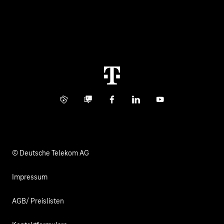
Healthcare
Über uns
Business Service Portal
Global Business Solution
Konzern
Störung
Immobilienwirtschaft
Karriere
Kündigung
Digital X
Investor Relations
Kontakt
Info Service
Business Community
Facebook
LinkedIn
YouTube
Medien
Verantwortung
© Deutsche Telekom AG
Impressum
AGB/ Preislisten