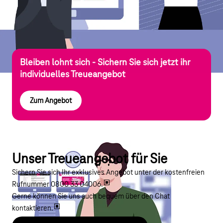
Bleiben lohnt sich - Sichern Sie sich jetzt ihr
individuelles Treueangebot
Zum Angebot
Unser Treueangebot für Sie
Sichern Sie sich Ihr exklusives Angebot unter der kostenfreien
Rufnummer
0800 33 04006
.
Gerne können Sie uns auch bequem über den
Chat
kontaktieren.