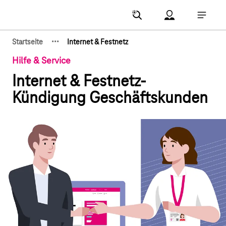
Hauptnavigation
Account Menu öf
Hauptna
·
·
·
Startseite
Internet & Festnetz
Zeige verborgene Breadcrumb-Elemente
Hilfe & Service
Internet & Festnetz-
Kündigung Geschäftskunden