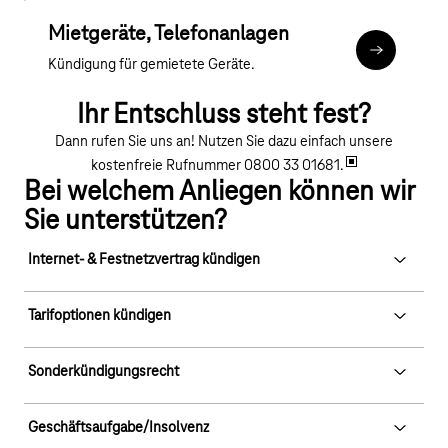
Mietgeräte, Telefonanlagen
#content-2
Kündigung für gemietete Geräte.
Ihr Entschluss steht fest?
Dann rufen Sie uns an! Nutzen Sie dazu einfach unsere
kostenfreie Rufnummer
0800 33 01681.
Bei welchem Anliegen können wir
Sie unterstützen?
Internet- & Festnetzvertrag kündigen
Haben Sie Fragen oder wünschen Sie eine Beratung? Unser
Tarifoptionen kündigen
Service-Team hilft Ihnen unter der Rufnummer
0800 33 01681
gerne weiter.
Tarifoptionen können Sie bequem über
Sonderkündigungsrecht
Ihren Vertrag können Sie über unseren
Chat
kündigen.
unser
Kundencenter
kündigen.
Alternativ können Sie auch das
Internet- & Festnetz-
Wählen Sie im Bereich
„Verträge“
Ihren Vertrag aus und klicken
In den folgenden Fällen können Sie vom
Geschäftsaufgabe/Insolvenz
Kündigungsformular
nutzen. Nach Absenden des
auf
„Weitere Funktionen“
.