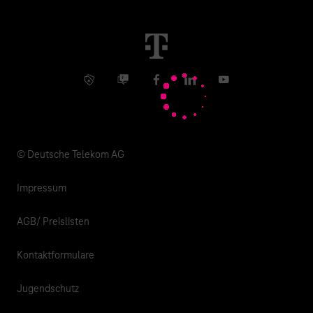
Immobilienwirtschaft
Karriere
Kündigung
Digital X
Investor Relations
Kontakt
Info Service
Business Community
Facebook
LinkedIn
YouTube
Medien
Verantwortung
© Deutsche Telekom AG
Impressum
AGB/ Preislisten
Kontaktformulare
Jugendschutz