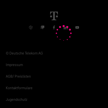
Immobilienwirtschaft
Karriere
Kündigung
Digital X
Investor Relations
Kontakt
Info Service
Business Community
Facebook
LinkedIn
YouTube
Medien
Verantwortung
© Deutsche Telekom AG
Impressum
AGB/ Preislisten
Kontaktformulare
Jugendschutz