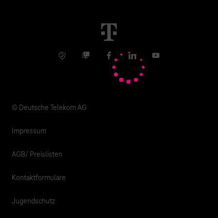
Immobilienwirtschaft
Karriere
Kündigung
Digital X
Investor Relations
Kontakt
Info Service
Business Community
Facebook
LinkedIn
YouTube
Medien
Verantwortung
© Deutsche Telekom AG
Impressum
AGB/ Preislisten
Kontaktformulare
Jugendschutz