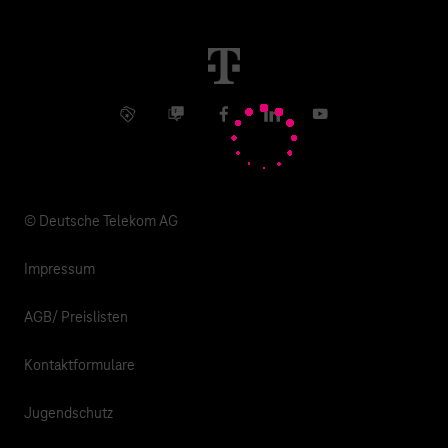
Immobilienwirtschaft
Karriere
Kündigung
Digital X
Investor Relations
Kontakt
Info Service
Business Community
Facebook
LinkedIn
YouTube
Medien
Verantwortung
© Deutsche Telekom AG
Impressum
AGB/ Preislisten
Kontaktformulare
Jugendschutz