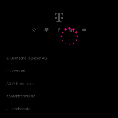
Immobilienwirtschaft
Karriere
Kündigung
Digital X
Investor Relations
Kontakt
Info Service
Business Community
Facebook
LinkedIn
YouTube
Medien
Verantwortung
© Deutsche Telekom AG
Impressum
AGB/ Preislisten
Kontaktformulare
Jugendschutz