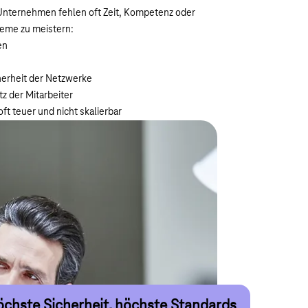
Unternehmen fehlen oft Zeit, Kompetenz oder
eme zu meistern:
en
herheit der Netzwerke
 der Mitarbeiter
oft teuer und nicht skalierbar
telligente WLAN Access Points
chste Sicherheit, höchste Standards
mfassendes Angebot
rktführer mit Innovationskraft
tzwerktransparenz durch