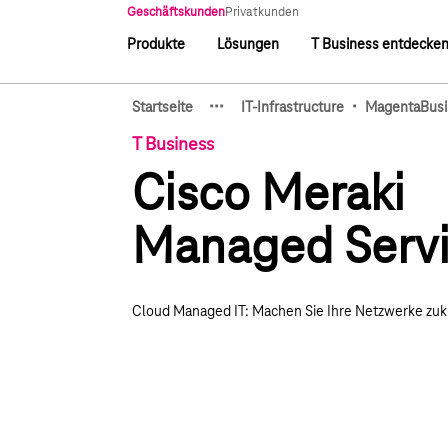
Hauptnavigation
Geschäftskunden
Privatkunden
Produkte
Lösungen
T Business entdecke
Hauptnavigation
·
·
·
·
Startseite
IT-Infrastructure
MagentaBusi
Zeige verborgene Breadcru
T Business
Cisco Meraki
Managed Serv
Cloud Managed IT: Machen Sie Ihre Netzwerke zuk