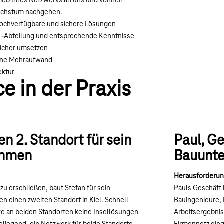
ieb Ihres Netzwerks an uns und können
wachstum nachgehen.
ochverfügbare und sichere Lösungen
IT-Abteilung und entsprechende Kenntnisse
sicher umsetzen
hne Mehraufwand
ektur
e in der Praxis
en 2. Standort für sein
Paul, Ge
ehmen
Bauunt
Herausforderun
u erschließen, baut Stefan für sein
Pauls Geschäft 
 einen zweiten Standort in Kiel. Schnell
Bauingenieure, 
rke an beiden Standorten keine Insellösungen
Arbeitsergebnis