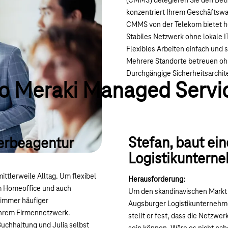
(CMMS) delegieren Sie den Betr
konzentriert Ihrem Geschäfts
CMMS von der Telekom bietet h
Stabiles Netzwerk ohne lokale 
Flexibles Arbeiten einfach und 
Mehrere Standorte betreuen o
Durchgängige Sicherheitsarchit
co Meraki Managed Servic
Stefan, baut ein
Werbeagentur
Logistikuntern
mittlerweile Alltag. Um flexibel
Herausforderung:
im Homeoffice und auch
Um den skandinavischen Markt z
 immer häufiger
Augsburger Logistikunternehmen
ihrem Firmennetzwerk.
stellt er fest, dass die Netzwe
 Buchhaltung und Julia selbst