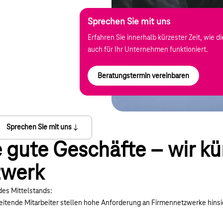
Sprechen Sie mit uns
Erfahren Sie innerhalb kürzester Zeit, wie 
auch für Ihr Unternehmen funktioniert.
Beratungstermin vereinbaren
Sprechen Sie mit uns
 gute Geschäfte – wir 
zwerk
des Mittelstands:
eitende Mitarbeiter stellen hohe Anforderung an Firmennetzwerke hinsic