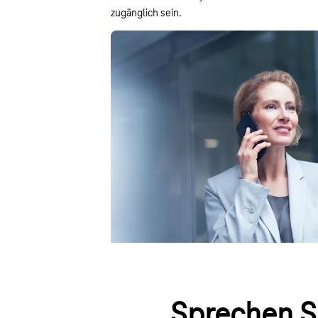
zugänglich sein.
Lösung:
Mit dem Cisco Meraki Managed Service der T
im Homeoffice und neue Standorte schnell und 
Firmennetzwerk eingebunden werden. Innerhalb
Telekom Service remote sichere VPN-Verbindu
Gleichzeitig werden die jeweiligen Zugangsrol
vergeben. Die Einbindung der Homeoffices vi
integrierten Sicherheitskomponenten garantie
Schutz für ihr Netzwerk.
Sprechen S