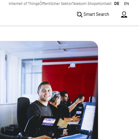
Internet of Things
Öffentlicher Sektor
Telekom Shops
Kontakt
DE
EN
Accoun
Smart Search