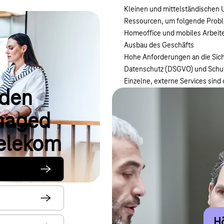
Kleinen und mittelständischen 
Ressourcen, um folgende Probl
Homeoffice und mobiles Arbeit
Ausbau des Geschäfts
Hohe Anforderungen an die Sic
Datenschutz (DSGVO) und Schutz
Einzelne, externe Services sind 
 den
naged
Telekom
In
Hö
U
Ma
Ne