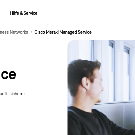
n
Hilfe & Service
·
ness Networks
Cisco Meraki Managed Service
mb-Elemente
ice
unftssicherer