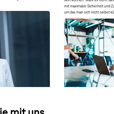
sein können. Wäre es nicht nah
mit maximaler Sicherheit und Z
um das man sich nicht selbst 
elekom können neue Anwender
Lösung:
sicher in Julias
Unsere Spezialisten dimension
 kürzester Zeit kann der
installieren an seinen Stando
ngen konfigurieren.
die von unserem Managed Serv
len für das Firmennetzwerk
werden. Erweiterungen werden
a VPN-Verbindung sowie die
All das bezieht Stefan zu eine
ren Julia stets ein Maximum an
nicht mehr vorhalten. Alles läu
sein Netzwerk kümmern.
ie mit uns