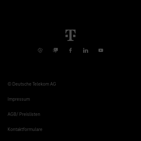
Global Business Solution
Konzern
Störung
Immobilienwirtschaft
Karriere
Kündigung
Digital X
Investor Relations
Kontakt
Info Service
Business Community
Facebook
LinkedIn
YouTube
Medien
Verantwortung
© Deutsche Telekom AG
Impressum
AGB/ Preislisten
Kontaktformulare