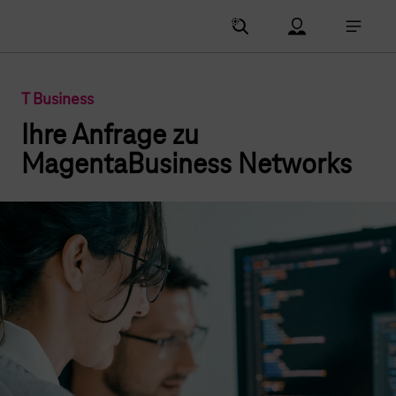
Hauptnavigation
Account Menu öf
Hauptna
T Business
Ihre Anfrage zu
MagentaBusiness Networks