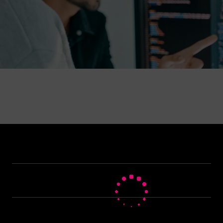
Hilfe & Service
Geschäftskunden Logins
Themen
Rechnung
Healthcare
Über uns
Business Service Portal