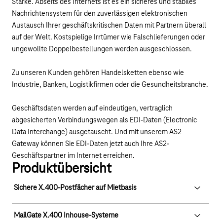
Stärke. Abseits des Internets ist es ein sicheres und stabiles
Nachrichtensystem für den zuverlässigen elektronischen
Austausch Ihrer geschäftskritischen Daten mit Partnern überall
auf der Welt. Kostspielige Irrtümer wie Falschlieferungen oder
ungewollte Doppelbestellungen werden ausgeschlossen.
Zu unseren Kunden gehören Handelsketten ebenso wie
Industrie, Banken, Logistikfirmen oder die Gesundheitsbranche.
Geschäftsdaten werden auf eindeutigen, vertraglich
abgesicherten Verbindungswegen als EDI-Daten (Electronic
Data Interchange) ausgetauscht. Und mit unserem AS2
Gateway können Sie EDI-Daten jetzt auch Ihre AS2-
Geschäftspartner im Internet erreichen.
Produktübersicht
Sichere X.400-Postfächer auf Mietbasis
Mieten Sie eine oder mehrere Mailboxen über die EDI- und
MailGate X.400 Inhouse-Systeme