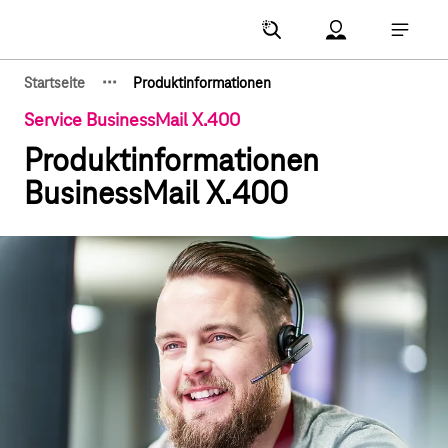
Hauptnavigation
Account Menu öf
Hauptna
·
·
·
Startseite
Produktinformationen
Zeige verborgene Breadcrumb-Elemente
Service BusinessMail X.400
Produktinformationen
BusinessMail X.400