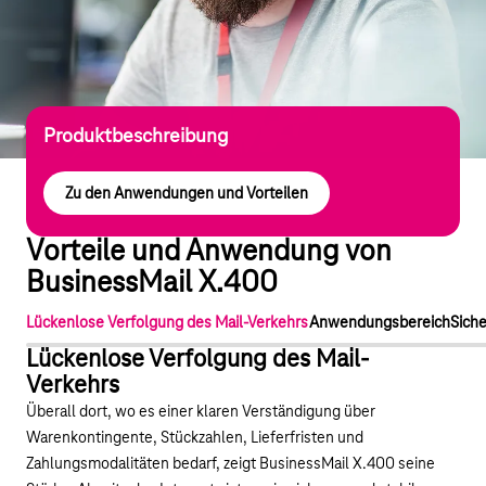
Produktbeschreibung
Zu den Anwendungen und Vorteilen
Vorteile und Anwendung von
BusinessMail X.400
Lückenlose Verfolgung des Mail-Verkehrs
Anwendungsbereich
Sich
Lückenlose Verfolgung des Mail-
Verkehrs
Überall dort, wo es einer klaren Verständigung über
Warenkontingente, Stückzahlen, Lieferfristen und
Zahlungsmodalitäten bedarf, zeigt BusinessMail X.400 seine