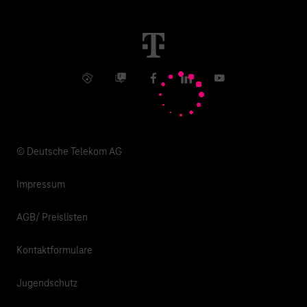
Immobilienwirtschaft
Karriere
Kündigung
Digital X
Investor Relations
Kontakt
Info Service
Business Community
Facebook
LinkedIn
YouTube
Medien
Verantwortung
© Deutsche Telekom AG
Impressum
AGB/ Preislisten
Kontaktformulare
Jugendschutz