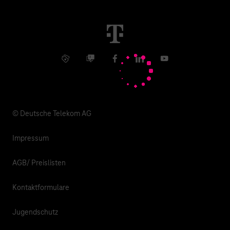
Immobilienwirtschaft
Karriere
Kündigung
Digital X
Investor Relations
Kontakt
Info Service
Business Community
Facebook
LinkedIn
YouTube
Medien
Verantwortung
© Deutsche Telekom AG
Impressum
AGB/ Preislisten
Kontaktformulare
Jugendschutz