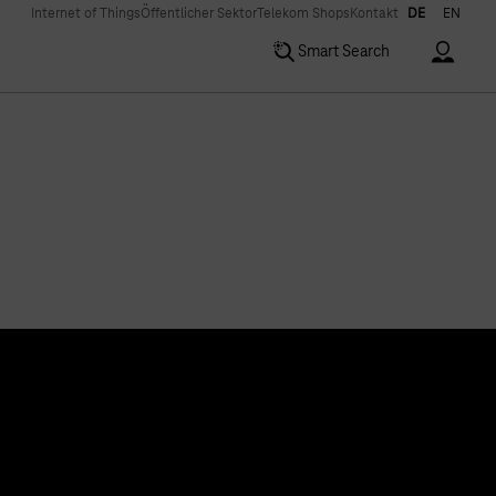
Internet of Things
Öffentlicher Sektor
Telekom Shops
Kontakt
DE
EN
Accoun
Smart Search