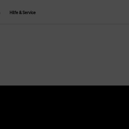
n
Hilfe & Service
Über uns
Konzern