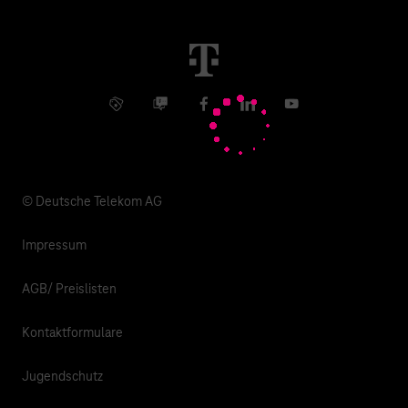
Immobilienwirtschaft
Karriere
Kündigung
Digital X
Investor Relations
Kontakt
Info Service
Business Community
Facebook
LinkedIn
YouTube
Medien
Verantwortung
© Deutsche Telekom AG
Impressum
AGB/ Preislisten
Kontaktformulare
Jugendschutz