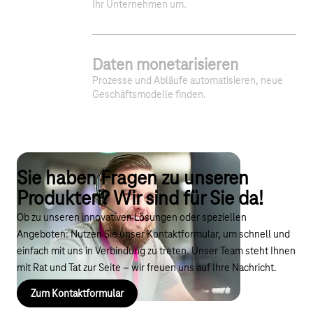
Ihr Unternehmen um.
Daten monetarisieren
Prozesse und Abläufe automatisieren, neue
Geschäftsmodelle finden.
Sie haben Fragen zu unseren
Produkten? Wir sind für Sie da!
Ob zu unseren innovativen Lösungen oder speziellen
Angeboten: Nutzen Sie unser Kontaktformular, um schnell und
einfach mit uns in Verbindung zu treten. Unser Team steht Ihnen
mit Rat und Tat zur Seite – wir freuen uns auf Ihre Nachricht.
Zum Kontaktformular