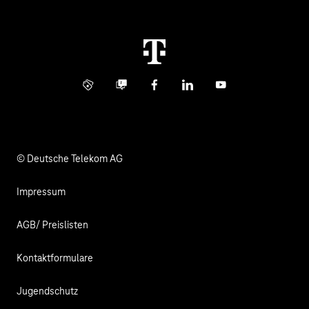
Störung
Immobilienwirtschaft
Karriere
Kündigung
Digital X
Investor Relations
Kontakt
Info Service
Business Community
Facebook
LinkedIn
YouTube
Medien
Verantwortung
© Deutsche Telekom AG
Impressum
AGB/ Preislisten
Kontaktformulare
Jugendschutz