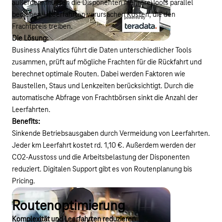
außerdem müssen die Disponenten mehrere Tools parallel
bedienen – Leerfahrten verursachen Kosten, die den
Frachtpreis treiben.
Die Lösung:
Business Analytics führt die Daten unterschiedlicher Tools
zusammen, prüft auf mögliche Frachten für die Rückfahrt und
berechnet optimale Routen. Dabei werden Faktoren wie
Baustellen, Staus und Lenkzeiten berücksichtigt. Durch die
automatische Abfrage von Frachtbörsen sinkt die Anzahl der
Leerfahrten.
Benefits:
Sinkende Betriebsausgaben durch Vermeidung von Leerfahrten.
Jeder km Leerfahrt kostet rd. 1,10 €. Außerdem werden der
CO2-Ausstoss und die Arbeitsbelastung der Disponenten
reduziert. Digitalen Support gibt es von Routenplanung bis
Pricing.
Routenoptimierung
Komplexität und Leerfahrten reduzieren