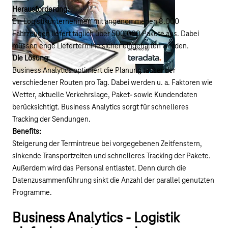
Herausforderung:
Ein Logistikunternehmen mit angenommenen 8.000
Fahrzeugen liefert täglich über 500.000 Pakete aus. Dabei
müssen enge Liefertermine sicher eingehalten werden.
Die Lösung:
Business Analytics optimiert die Planung tausender
verschiedener Routen pro Tag. Dabei werden u. a. Faktoren wie
Wetter, aktuelle Verkehrslage, Paket- sowie Kundendaten
berücksichtigt. Business Analytics sorgt für schnelleres
Tracking der Sendungen.
Benefits:
Steigerung der Termintreue bei vorgegebenen Zeitfenstern,
sinkende Transportzeiten und schnelleres Tracking der Pakete.
Außerdem wird das Personal entlastet. Denn durch die
Datenzusammenführung sinkt die Anzahl der parallel genutzten
Programme.
Youtube-Video "Business Analytics Logistik" absp
Business Analytics - Logistik