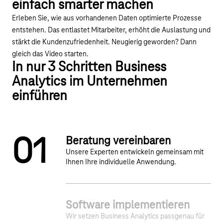
einfach smarter machen
Erleben Sie, wie aus vorhandenen Daten optimierte Prozesse
entstehen. Das entlastet Mitarbeiter, erhöht die Auslastung und
stärkt die Kundenzufriedenheit. Neugierig geworden? Dann
gleich das Video starten.
In nur 3 Schritten Business
Analytics im Unternehmen
einführen
0
1
Beratung vereinbaren
Unsere Experten entwickeln gemeinsam mit
Ihnen Ihre individuelle Anwendung.
2
3
Software implementieren
Wir setzen Business Analytics passgenau für