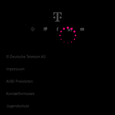
Immobilienwirtschaft
Karriere
Kündigung
Digital X
Investor Relations
Kontakt
Info Service
Business Community
Facebook
LinkedIn
YouTube
Medien
Verantwortung
© Deutsche Telekom AG
Impressum
AGB/ Preislisten
Kontaktformulare
Jugendschutz