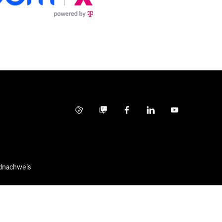
Info Service
Business Community
Facebook
LinkedIn
YouTube
ldnachweis