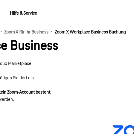
n
Hilfe & Service
·
·
Zoom X für Ihr Business
Zoom X Workplace Business Buchung
mb-Elemente
e Business
loud Marketplace
igen Sie dort ein
 kein Zoom-Account besteht
.
werden.