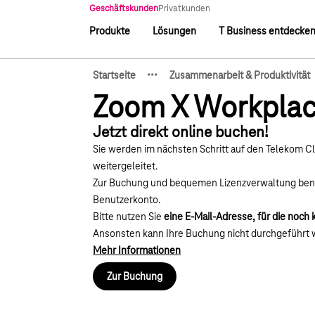
Hauptnavigation
Geschäftskunden
Privatkunden
Produkte
Lösungen
T Business entdecke
Hauptnavigation
·
·
·
Startseite
Zusammenarbeit & Produktivität
Zeige verborgene Breadcru
Zoom X Workplac
Jetzt direkt online buchen!
Sie werden im nächsten Schritt auf den Telekom C
weitergeleitet.
Zur Buchung und bequemen Lizenzverwaltung benöt
Benutzerkonto.
Bitte nutzen Sie
eine E-Mail-Adresse, für die noch
Ansonsten kann Ihre Buchung nicht durchgeführt 
Mehr Informationen
Zur Buchung