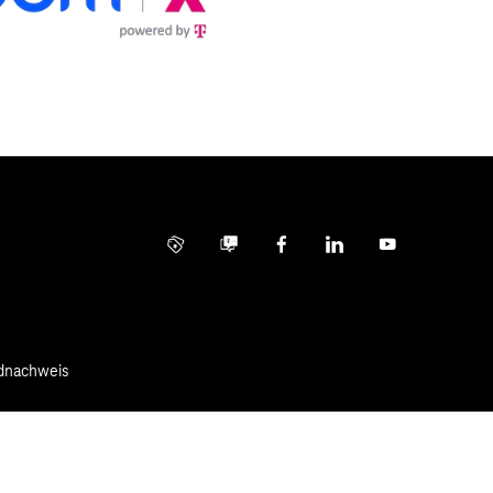
Info Service
Business Community
Facebook
LinkedIn
YouTube
ldnachweis