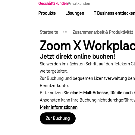
Hauptnavigation
Geschäftskunden
Privatkunden
Produkte
Lösungen
T Business entdecke
Hauptnavigation
·
·
·
Startseite
Zusammenarbeit & Produktivität
Zeige verborgene Breadcru
Zoom X Workplac
Jetzt direkt online buchen!
Sie werden im nächsten Schritt auf den Telekom C
weitergeleitet.
Zur Buchung und bequemen Lizenzverwaltung benöt
Benutzerkonto.
Bitte nutzen Sie
eine E-Mail-Adresse, für die noch
Ansonsten kann Ihre Buchung nicht durchgeführt 
Mehr Informationen
Zur Buchung