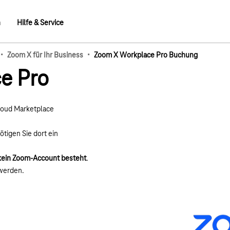
n
Hilfe & Service
·
·
Zoom X für Ihr Business
Zoom X Workplace Pro Buchung
mb-Elemente
e Pro
loud Marketplace
igen Sie dort ein
 kein Zoom-Account besteht
.
werden.