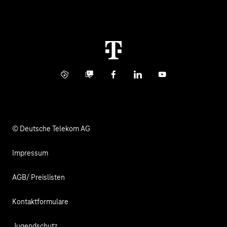
Konzern
Störung
Immobilienwirtschaft
Karriere
Kündigung
Digital X
Investor Relations
Kontakt
Info Service
Business Community
Facebook
LinkedIn
YouTube
Medien
Verantwortung
© Deutsche Telekom AG
Impressum
AGB/ Preislisten
Kontaktformulare
Jugendschutz