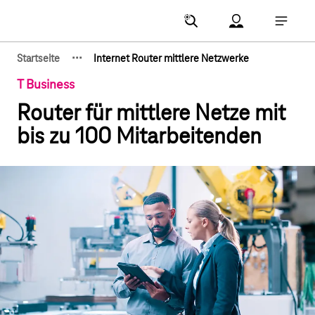
Hauptnavigation
Account Menu öf
Hauptna
·
·
·
Startseite
Internet Router mittlere Netzwerke
Zeige verborgene Breadcrumb-Elemente
T Business
Router für mittlere Netze mit
bis zu 100 Mitarbeitenden