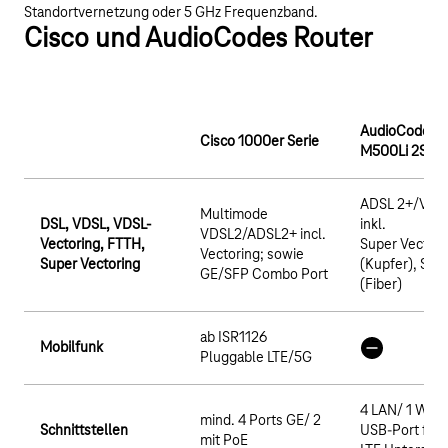
Standortvernetzung oder 5 GHz Frequenzband.
Cisco und AudioCodes Router
AudioCodes
Cisco 1000er Serie
M500Li 2S0 2
ADSL 2+/VDS
Multimode
DSL, VDSL, VDSL-
inkl.
VDSL2/ADSL2+ incl.
Vectoring, FTTH,
Super Vectori
Vectoring; sowie
Super Vectoring
(Kupfer), SFP
GE/SFP Combo Port
(Fiber)
ab ISR1126
Mobilfunk
Pluggable LTE/5G
4 LAN/ 1 WAN
mind. 4 Ports GE/ 2
Schnittstellen
USB-Port für 
mit PoE