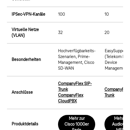
IPSec-VPN-Kanäle
100
10
Virtuelle Netze
32
20
(VLAN)
Hochverfügbarkeits-
EasySupport
Szenarien, Prime-
(Telekom Re
Besonderheiten
Management, Cisco
Device
SD-WAN
Management
CompanyFlex SIP-
Trunk
CompanyFlex 
Anschlüsse
CompanyFlex
Trunk
CloudPBX
Mehr zur
Mehr zu
Produktdetails
Cisco 1000er
AudioCod