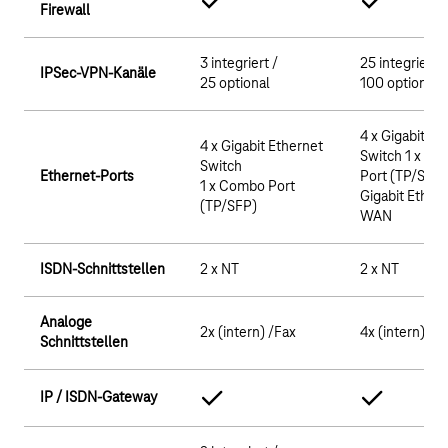
Firewall
3 integriert /
25 integriert /
IPSec-VPN-Kanäle
25 optional
100 optional
4 x Gigabit Et
4 x Gigabit Ethernet
Switch 1 x C
Switch
Ethernet-Ports
Port (TP/SFP)
1 x Combo Port
Gigabit Ether
(TP/SFP)
WAN
ISDN-Schnittstellen
2 x NT
2 x NT
Analoge
2x (intern) /Fax
4x (intern) /F
Schnittstellen
IP / ISDN-Gateway