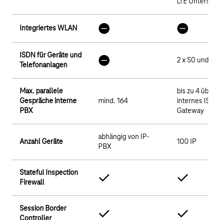
LTE Unterstüt
Integriertes WLAN
ISDN für Geräte und
2 x S0 und 2 x
Telefonanlagen
Max. parallele
bis zu 4 über
Gespräche interne
mind. 164
internes ISDN
PBX
Gateway
abhängig von IP-
Anzahl Geräte
100 IP
PBX
Stateful Inspection
Firewall
Session Border
Controller