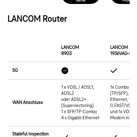
Serie
M500Li
LANCOM Router
LANCOM
LANCOM
R903
1936VAG-5G
5G
1 x VDSL / ADSL1,
1x Combo Por
ADSL2
(TP/SFP), 1x G
oder ADSL2+
Ethernet, 1x
WAN Anschluss
(Supervectoring)
G.FAST/VDSL
1 x SFP/TP-Combo
und 1x VDSL 
4 x Gigabit-Ethernet
Modem integr
Stateful Inspection