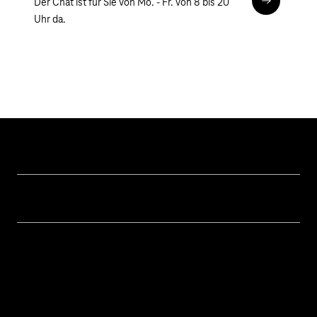
Der Chat ist für Sie von Mo. - Fr. von 8 bis 20
Chat
Uhr da.
Hilfe & Service
Geschäftskunden Logins
Themen
Rechnung
Healthcare
Über uns
Business Service Portal
Global Business Solution
Konzern
Störung
Immobilienwirtschaft
Karriere