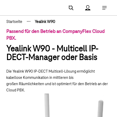
Hauptnavigation
Account Menu öf
Hauptna
·
·
·
Startseite
Yealink W90
Zeige verborgene Breadcrumb-Elemente
Passend für den Betrieb an CompanyFlex Cloud
PBX.
Yealink W90 - Multicell IP-
DECT-Manager oder Basis
Die Yealink W90 IP-DECT Multicell-Lösung ermöglicht
kabellose Kommunikation in mittleren bis
großen Räumlichkeiten und ist optimiert für den Betrieb an der
Cloud PBX.