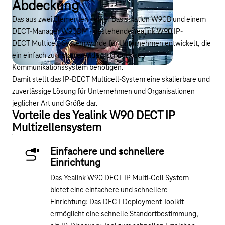
Abdeckung
Das aus zwei Elementen - einer Basisstation W90B und einem
DECT-Manager W90DM - bestehende Yealink W90 IP-
DECT Multicell-System wurde für Unternehmen entwickelt, die
ein einfach zu installierendes, schnurloses
Kommunikationssystem benötigen.
Damit stellt das IP-DECT Multicell-System eine skalierbare und
zuverlässige Lösung für Unternehmen und Organisationen
jeglicher Art und Größe dar.
Vorteile des Yealink W90 DECT IP
Multizellensystem
Einfachere und schnellere
Einrichtung
Das Yealink W90 DECT IP Multi-Cell System
bietet eine einfachere und schnellere
Einrichtung: Das DECT Deployment Toolkit
ermöglicht eine schnelle Standortbestimmung,