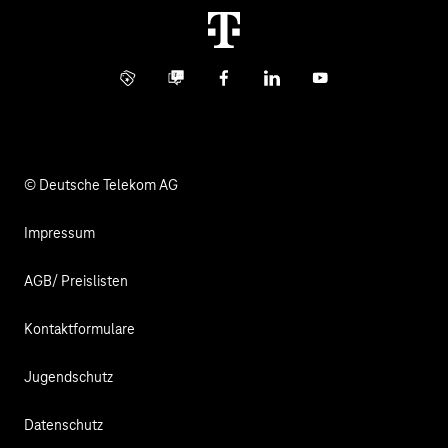
Kündigung
Digital X
Investor Relations
Kontakt
Info Service
Business Community
Facebook
LinkedIn
YouTube
Medien
Verantwortung
© Deutsche Telekom AG
Impressum
AGB/ Preislisten
Kontaktformulare
Jugendschutz
Datenschutz