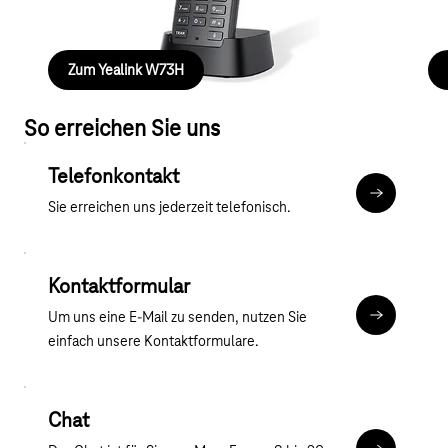
und modernes Schnurlos-Bürotelefon.
Zum Yealink W73H
So erreichen Sie uns
Telefonkontakt
Mehr zum T
Sie erreichen uns jederzeit telefonisch.
Kontaktformular
Um uns eine E-Mail zu senden, nutzen Sie
Kontaktfor
einfach unsere Kontaktformulare.
Chat