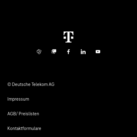
Business Service Portal
Global Business Solution
Konzern
Störung
Immobilienwirtschaft
Karriere
Kündigung
Digital X
Investor Relations
Kontakt
Info Service
Business Community
Facebook
LinkedIn
YouTube
Medien
Verantwortung
© Deutsche Telekom AG
Impressum
AGB/ Preislisten
Kontaktformulare