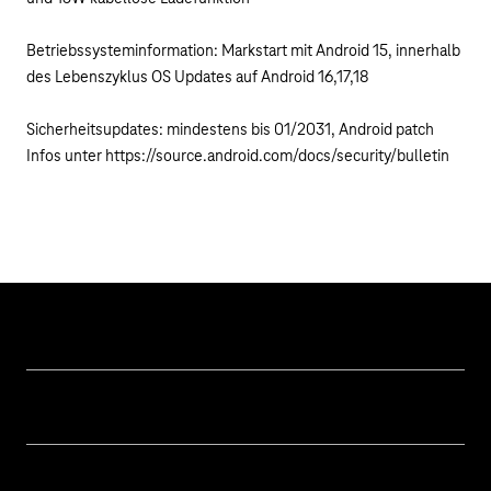
Betriebssysteminformation: Markstart mit Android 15, innerhalb
des Lebenszyklus OS Updates auf Android 16,17,18
Sicherheitsupdates: mindestens bis 01/2031, Android patch
Infos unter
https://source.android.com/docs/security/bulletin
Hilfe & Service
Geschäftskunden Logins
Themen
Rechnung
Healthcare
Über uns