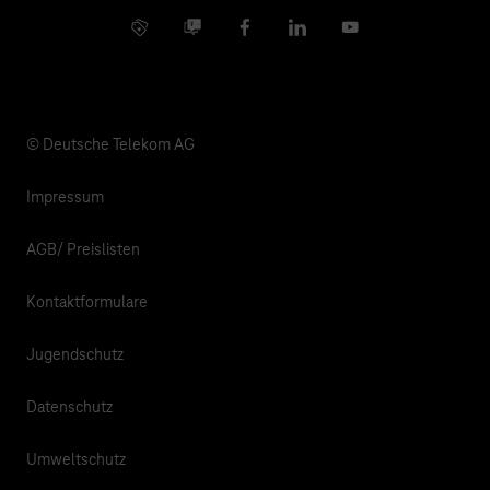
Kontakt
Info Service
Business Community
Facebook
LinkedIn
YouTube
Medien
Verantwortung
© Deutsche Telekom AG
Impressum
AGB/ Preislisten
Kontaktformulare
Jugendschutz
Datenschutz
Umweltschutz