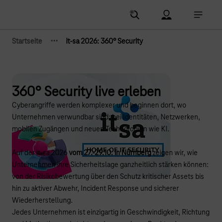
Hauptnavigation
Account Menu öf
Hauptna
·
·
·
Startseite
it-sa 2026: 360° Security
Zeige verborgene Breadcrumb-Elemente
360° Security live erleben
Cyberangriffe werden komplexer und beginnen dort, wo
Unternehmen verwundbar sind: bei Identitäten, Netzwerken,
mobilen Zugängen und neuen Technologien wie KI.
Auf der it-sa 2026
vom 27.-29.10. in Nürnberg
zeigen wir, wie
Unternehmen ihre Sicherheitslage ganzheitlich stärken können:
von der Risikobewertung über den Schutz kritischer Assets bis
hin zu aktiver Abwehr, Incident Response und sicherer
Wiederherstellung.
Jedes Unternehmen ist einzigartig in Geschwindigkeit, Richtung