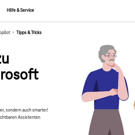
Hilfe & Service
·
opilot
Tipps & Tricks
mb-Elemente
zu
crosoft
ler, sondern auch smarter!
zichtbaren Assistenten