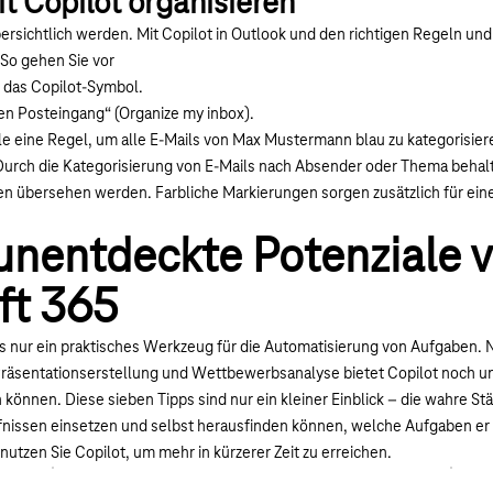
t Copilot organisieren
ersichtlich werden. Mit Copilot in Outlook und den richtigen Regeln un
 So gehen Sie vor
f das Copilot-Symbol.
n Posteingang“ (Organize my inbox).
lle eine Regel, um alle E-Mails von Max Mustermann blau zu kategorisier
 Durch die Kategorisierung von E-Mails nach Absender oder Thema behal
en übersehen werden. Farbliche Markierungen sorgen zusätzlich für ein
unentdeckte Potenziale 
ft 365
als nur ein praktisches Werkzeug für die Automatisierung von Aufgaben.
Präsentationserstellung und Wettbewerbsanalyse bietet Copilot noch un
n können. Diese sieben Tipps sind nur ein kleiner Einblick – die wahre Stä
rfnissen einsetzen und selbst herausfinden können, welche Aufgaben er
utzen Sie Copilot, um mehr in kürzerer Zeit zu erreichen.