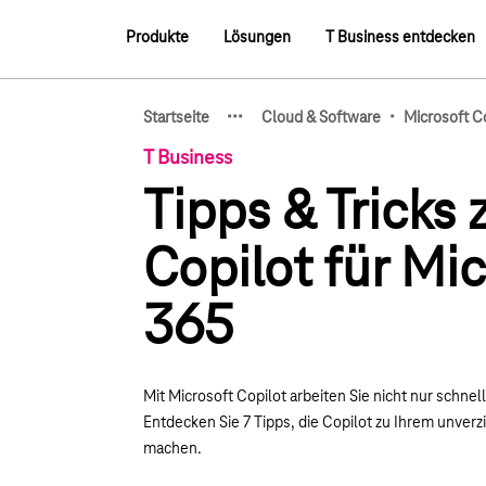
Hauptnavigation
Produkte
Lösungen
T Business entdecken
Hauptnavigation
·
·
·
·
Startseite
Cloud & Software
Microsoft C
Zeige verborgene Breadcru
T Business
Tipps & Tricks 
Copilot für Mi
365
Mit Microsoft Copilot arbeiten Sie nicht nur schnel
Entdecken Sie 7 Tipps, die Copilot zu Ihrem unver
machen.