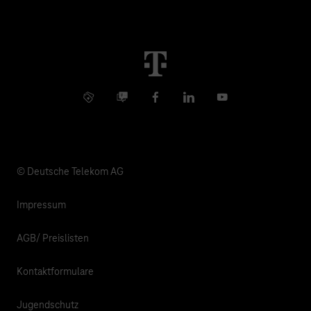
Konzern
Störung
Immobilienwirtschaft
Karriere
Kündigung
Digital X
Investor Relations
Kontakt
Info Service
Business Community
Facebook
LinkedIn
YouTube
Medien
Verantwortung
© Deutsche Telekom AG
Impressum
AGB/ Preislisten
Kontaktformulare
Jugendschutz