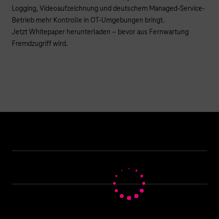
Logging, Videoaufzeichnung und deutschem Managed-Service-
Betrieb mehr Kontrolle in OT-Umgebungen bringt.
Jetzt Whitepaper herunterladen – bevor aus Fernwartung
Fremdzugriff wird.
Hilfe & Service
Geschäftskunden Logins
Themen
Rechnung
Healthcare
Über uns
Business Service Portal
Global Business Solution