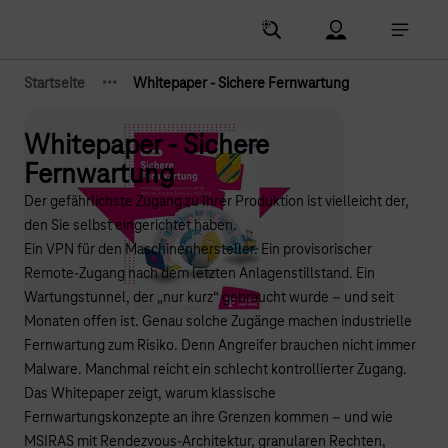
Hauptnavigation
Account Menu öf
Hauptna
·
·
·
Startseite
Whitepaper - Sichere Fernwartung
Zeige verborgene Breadcrumb-Elemente
Whitepaper - Sichere
Fernwartung
Der gefährlichste Zugang zu Ihrer Produktion ist vielleicht der,
den Sie selbst eingerichtet haben.
Ein VPN für den Maschinenhersteller. Ein provisorischer
Remote-Zugang nach dem letzten Anlagenstillstand. Ein
Wartungstunnel, der „nur kurz“ gebraucht wurde – und seit
Monaten offen ist. Genau solche Zugänge machen industrielle
Fernwartung zum Risiko. Denn Angreifer brauchen nicht immer
Malware. Manchmal reicht ein schlecht kontrollierter Zugang.
Das Whitepaper zeigt, warum klassische
Fernwartungskonzepte an ihre Grenzen kommen – und wie
MSIRAS mit Rendezvous-Architektur, granularen Rechten,