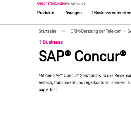
Hauptnavigation
Geschäftskunden
Privatkunden
Produkte
Lösungen
T Business entdecke
Hauptnavigation
·
·
·
·
Startseite
CRM-Beratung der Telekom
S
Zeige verborgene Breadcru
T Business
SAP® Concur®
Mit den SAP® Concur® Solutions wird das Reisema
einfach, transparent und regelkonform, sondern au
papierlos!