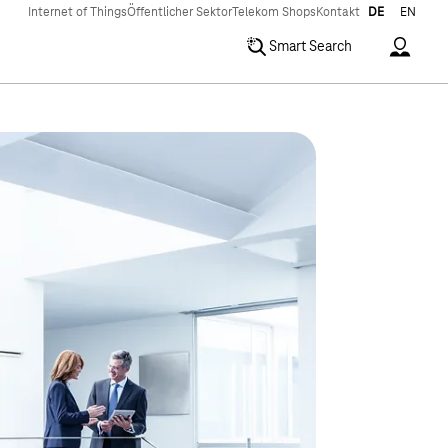
Internet of Things
Öffentlicher Sektor
Telekom Shops
Kontakt
DE
EN
Accoun
Smart Search