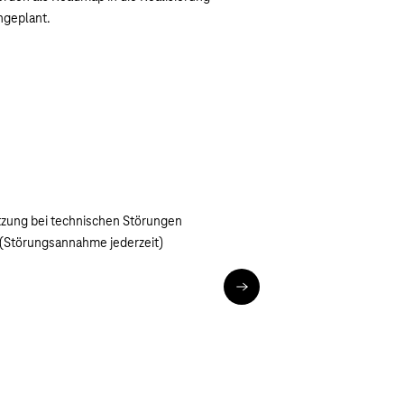
ngeplant.
zung bei technischen Störungen
 (Störungsannahme jederzeit)
Kontakt SAP für den Mittels