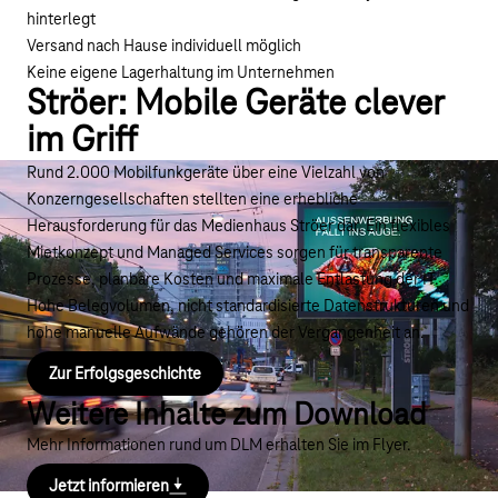
hinterlegt
Versand nach Hause individuell möglich
Keine eigene Lagerhaltung im Unternehmen
Ströer: Mobile Geräte clever
im Griff
Rund 2.000 Mobilfunkgeräte über eine Vielzahl von
Konzerngesellschaften stellten eine erhebliche
Herausforderung für das Medienhaus Ströer dar. Ein flexibles
Mietkonzept und Managed Services sorgen für transparente
Prozesse, planbare Kosten und maximale Entlastung der IT.
Hohe Belegvolumen, nicht standardisierte Datenstrukturen und
hohe manuelle Aufwände gehören der Vergangenheit an.
Zur Erfolgsgeschichte
Weitere Inhalte zum Download
Mehr Informationen rund um DLM erhalten Sie im Flyer.
Jetzt informieren