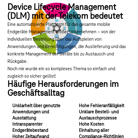
Device Lifecycle Management
(DLM) mit der Telekom bedeutet
Eine automatisierte Plattform für das gesamte mobile
Endgeräte-Management großer Unternehmen – von der
individuellen Bestellung über das Aufspielen von
Anwendungen und Berechtigungen, die Auslieferung und das
konkrete Management der Geräte bis zu Austausch und
Rückgabe.
Noch nie wurde ein so komplexes Thema so einfach und
zugleich so sicher gelöst!
Häufige Herausforderungen im
Geschäftsalltag
Unklarheit über genutzte
Hohe Fehleranfälligkeit
Anwendungen und
Unklare Bestell- und
Ausstattung
Austauschprozesse
Intransparenter
Hohe Kosten
Endgerätebestand
Einhaltung aller
Hoher Zeitaufwand
Compliance-Richtlinien