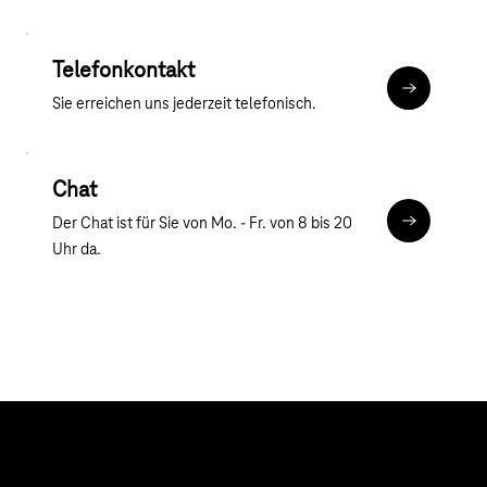
Telefonkontakt
Mehr zum T
Sie erreichen uns jederzeit telefonisch.
Chat
Der Chat ist für Sie von Mo. - Fr. von 8 bis 20
Chat
Uhr da.
Hilfe & Service