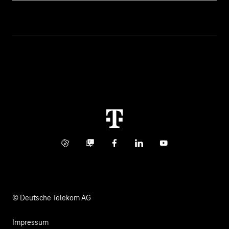
Geschäftskunden Logins
Themen
Rechnung
Healthcare
Über uns
Business Service Portal
Global Business Solution
Konzern
Störung
Immobilienwirtschaft
Karriere
Kündigung
Digital X
Investor Relations
Kontakt
Info Service
Business Community
Facebook
LinkedIn
YouTube
Medien
Verantwortung
© Deutsche Telekom AG
Impressum