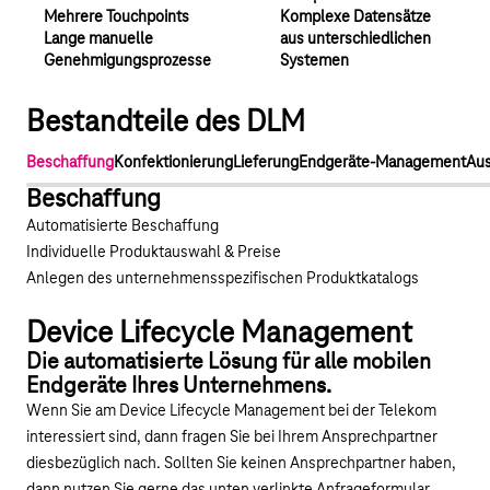
Mehrere Touchpoints
Komplexe Datensätze
Lange manuelle
aus unterschiedlichen
Genehmigungsprozesse
Systemen
Bestandteile des DLM
Beschaffung
Konfektionierung
Lieferung
Endgeräte-Management
Aus
Beschaffung
Automatisierte Beschaffung
Individuelle Produktauswahl & Preise
Anlegen des unternehmensspezifischen Produktkatalogs
Youtube-Video "Device Lifecycle Management" a
Device Lifecycle Management
Die automatisierte Lösung für alle mobilen
Endgeräte Ihres Unternehmens.
Wenn Sie am Device Lifecycle Management bei der Telekom
interessiert sind, dann fragen Sie bei Ihrem Ansprechpartner
diesbezüglich nach. Sollten Sie keinen Ansprechpartner haben,