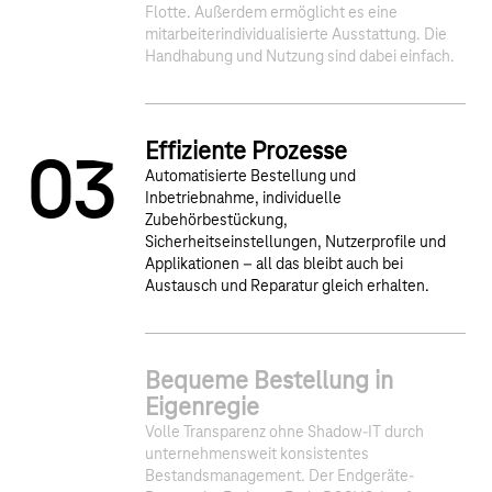
Flotte. Außerdem ermöglicht es eine
mitarbeiterindividualisierte Ausstattung. Die
Handhabung und Nutzung sind dabei einfach.
Effiziente Prozesse
0
3
Automatisierte Bestellung und
Inbetriebnahme, individuelle
Zubehörbestückung,
Sicherheitseinstellungen, Nutzerprofile und
Applikationen – all das bleibt auch bei
Austausch und Reparatur gleich erhalten.
Bequeme Bestellung in
4
Eigenregie
Volle Transparenz ohne Shadow-IT durch
unternehmensweit konsistentes
Bestandsmanagement. Der Endgeräte-