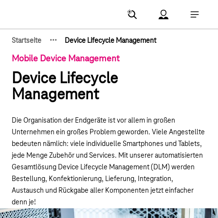
Hauptnavigation
Account Menu öf
Hauptna
·
·
·
Startseite
Device Lifecycle Management
Zeige verborgene Breadcrumb-Elemente
Mobile Device Management
Device Lifecycle
Management
Die Organisation der Endgeräte ist vor allem in großen
Unternehmen ein großes Problem geworden. Viele Angestellte
bedeuten nämlich: viele individuelle Smartphones und Tablets,
jede Menge Zubehör und Services. Mit unserer automatisierten
Gesamtlösung Device Lifecycle Management (DLM) werden
Bestellung, Konfektionierung, Lieferung, Integration,
Austausch und Rückgabe aller Komponenten jetzt einfacher
denn je!