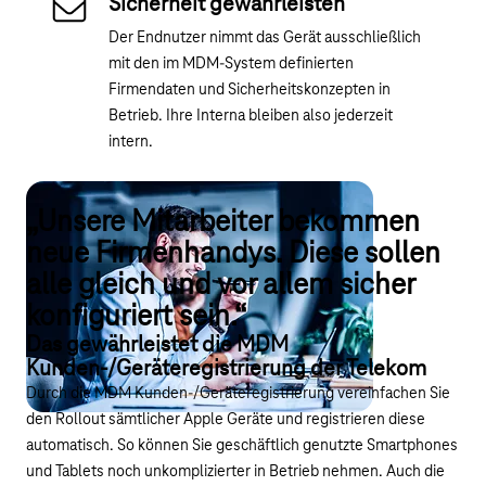
Sicherheit gewährleisten
Der Endnutzer nimmt das Gerät ausschließlich
mit den im MDM-System definierten
Firmendaten und Sicherheitskonzepten in
Betrieb. Ihre Interna bleiben also jederzeit
intern.
„Unsere Mitarbeiter bekommen
neue Firmenhandys. Diese sollen
alle gleich und vor allem sicher
konfiguriert sein.“
Das gewährleistet die MDM
Kunden-/Geräteregistrierung der Telekom
Durch die MDM Kunden-/Geräteregistrierung vereinfachen Sie
den Rollout sämtlicher Apple Geräte und registrieren diese
automatisch. So können Sie geschäftlich genutzte Smartphones
und Tablets noch unkomplizierter in Betrieb nehmen. Auch die