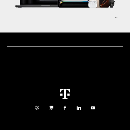
Hilfe & Service
Geschäftskunden Logins
Themen
Rechnung
Healthcare
Über uns
Business Service Portal
Global Business Solution
Konzern
Störung
Immobilienwirtschaft
Karriere
Kündigung
Digital X
Investor Relations
Kontakt
Info Service
Business Community
Facebook
LinkedIn
YouTube
Medien
Verantwortung