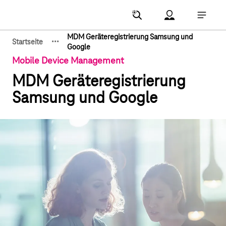
Hauptnavigation
Account Menu öf
Hauptna
MDM Geräteregistrierung Samsung und
·
·
·
Startseite
Zeige verborgene Breadcrumb-Elemente
Google
Mobile Device Management
MDM Geräteregistrierung
Samsung und Google