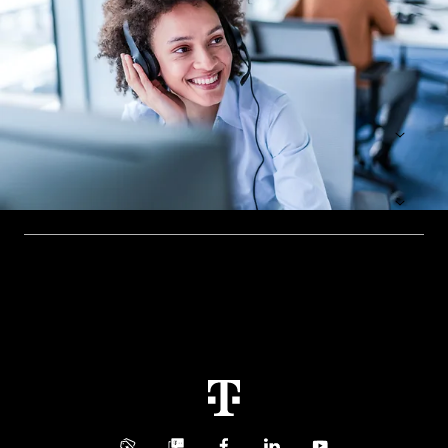
Hilfe & Service
Geschäftskunden Logins
Themen
Rechnung
Healthcare
Über uns
Business Service Portal
Global Business Solution
Konzern
Störung
Immobilienwirtschaft
Karriere
Kündigung
Digital X
Investor Relations
Kontakt