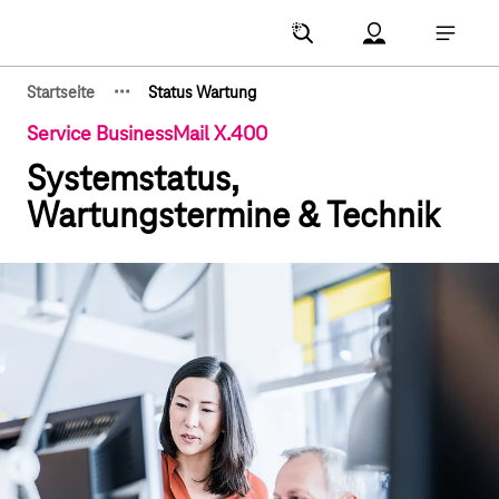
Hauptnavigation
Account Menu öf
Hauptna
·
·
·
Startseite
Status Wartung
Zeige verborgene Breadcrumb-Elemente
Service BusinessMail X.400
Systemstatus,
Wartungstermine & Technik