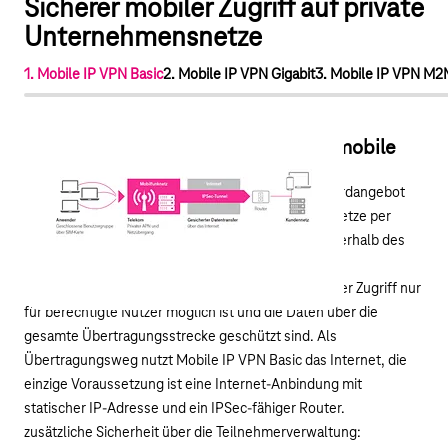
Sicherer mobiler Zugriff auf private
Unternehmensnetze
1. Mobile IP VPN Basic
2. Mobile IP VPN Gigabit
3. Mobile IP VPN M2
Der einfache Einstieg in die sichere mobile
Vernetzung.
Mobile IP VPN Basic ist das kostengünstige Standardangebot
für die sichere Einwahl auf private Unternehmensnetze per
Mobilfunk. Eine geschlossene Benutzergruppe innerhalb des
Mobilfunknetzes und die per IPSec gesicherte
Datenübertragung in Ihr Netz stellen sicher, dass der Zugriff nur
für berechtigte Nutzer möglich ist und die Daten über die
gesamte Übertragungsstrecke geschützt sind. Als
Übertragungsweg nutzt Mobile IP VPN Basic das Internet, die
einzige Voraussetzung ist eine Internet-Anbindung mit
statischer IP-Adresse und ein IPSec-fähiger Router.
zusätzliche Sicherheit über die Teilnehmerverwaltung: