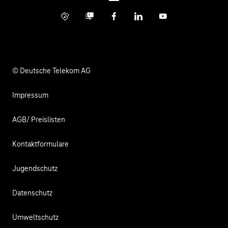
Investor Relations
Kontakt
Info Service
Business Community
Facebook
LinkedIn
YouTube
Medien
Verantwortung
© Deutsche Telekom AG
Impressum
AGB/ Preislisten
Kontaktformulare
Jugendschutz
Datenschutz
Umweltschutz