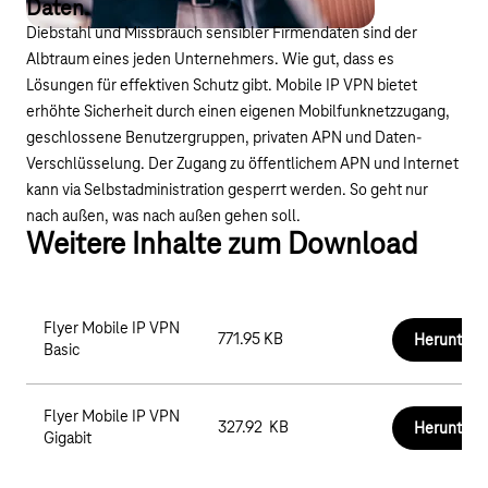
Daten.
Diebstahl und Missbrauch sensibler Firmendaten sind der
Albtraum eines jeden Unternehmers. Wie gut, dass es
Lösungen für effektiven Schutz gibt. Mobile IP VPN bietet
erhöhte Sicherheit durch einen eigenen Mobilfunknetzzugang,
geschlossene Benutzergruppen, privaten APN und Daten-
Verschlüsselung. Der Zugang zu öffentlichem APN und Internet
kann via Selbstadministration gesperrt werden. So geht nur
nach außen, was nach außen gehen soll.
Weitere Inhalte zum Download
Flyer Mobile IP VPN
771.95 KB
Herunterl
Basic
Flyer Mobile IP VPN
327.92 KB
Herunterl
Gigabit