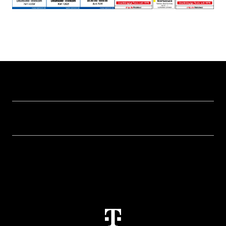
Hilfe & Service
Geschäftskunden Logins
Themen
Rechnung
Healthcare
Über uns
Business Service Portal
Global Business Solution
Konzern
Störung
Immobilienwirtschaft
Karriere
Kündigung
Digital X