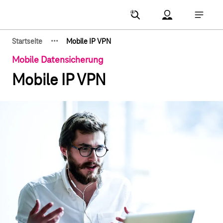
Hauptnavigation
Account Menu öf
Hauptna
·
·
·
Startseite
Mobile IP VPN
Zeige verborgene Breadcrumb-Elemente
Mobile Datensicherung
Mobile IP VPN