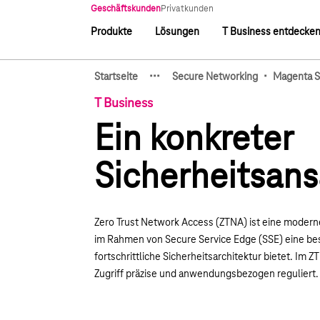
Hauptnavigation
Geschäftskunden
Privatkunden
Produkte
Lösungen
T Business entdecke
Hauptnavigation
·
·
·
·
Startseite
Secure Networking
Magenta Se
Zeige verborgene Breadcru
T Business
Ein konkreter
Sicherheitsans
Zero Trust Network Access (ZTNA) ist eine moderne
im Rahmen von Secure Service Edge (SSE) eine be
fortschrittliche Sicherheitsarchitektur bietet. Im 
Zugriff präzise und anwendungsbezogen reguliert.