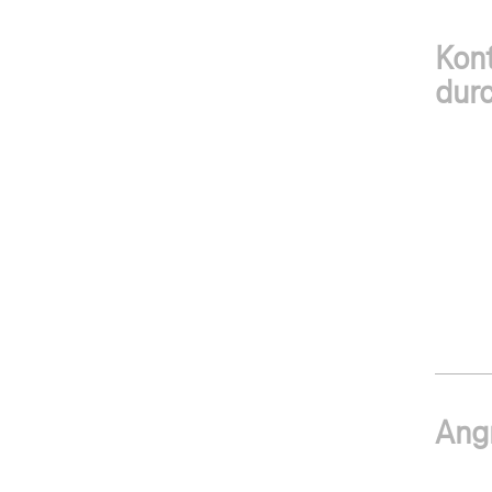
Kont
durc
Angr