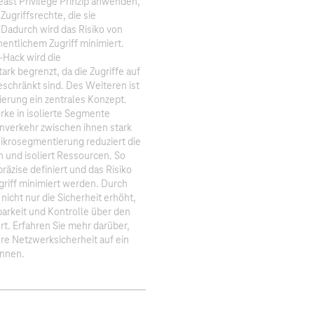
Least Privilege Prinzip anwenden,
Zugriffsrechte, die sie
 Dadurch wird das Risiko von
entlichem Zugriff minimiert.
-Hack wird die
rk begrenzt, da die Zugriffe auf
schränkt sind. Des Weiteren ist
erung ein zentrales Konzept.
ke in isolierte Segmente
enverkehr zwischen ihnen stark
ikrosegmentierung reduziert die
h und isoliert Ressourcen. So
räzise definiert und das Risiko
griff minimiert werden. Durch
icht nur die Sicherheit erhöht,
barkeit und Kontrolle über den
t. Erfahren Sie mehr darüber,
Ihre Netzwerksicherheit auf ein
önnen.