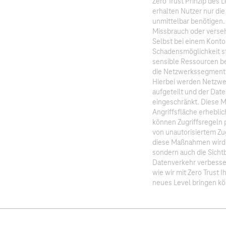
Zero Trust Prinzip des 
erhalten Nutzer nur die 
unmittelbar benötigen.
Missbrauch oder verseh
Selbst bei einem Konto
Schadensmöglichkeit sta
sensible Ressourcen be
die Netzwerkssegmenti
Hierbei werden Netzwer
aufgeteilt und der Dat
eingeschränkt. Diese M
Angriffsfläche erheblic
können Zugriffsregeln p
von unautorisiertem Zu
diese Maßnahmen wird n
sondern auch die Sicht
Datenverkehr verbesser
wie wir mit Zero Trust 
neues Level bringen k