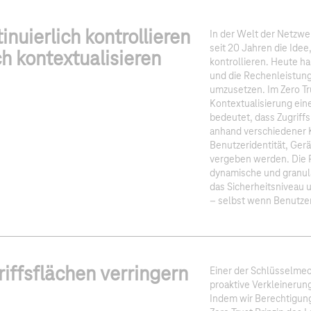
inuierlich kontrollieren
In der Welt der Netzwe
seit 20 Jahren die Idee
h kontextualisieren
kontrollieren. Heute ha
und die Rechenleistung,
umzusetzen. Im Zero Tru
Kontextualisierung ein
bedeutet, dass Zugrif
anhand verschiedener 
Benutzeridentität, Ge
vergeben werden. Die P
dynamische und granula
das Sicherheitsniveau 
– selbst wenn Benutzer
iffsflächen verringern
Einer der Schlüsselmec
proaktive Verkleinerung
Indem wir Berechtigung