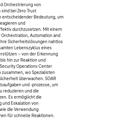
nd Orchestrierung von
ind bei Zero Trust
 entscheidender Bedeutung, um
 reagieren und
effektiv durchzusetzen. Mit einem
 Orchestration, Automation and
hre Sicherheitslösungen nahtlos
esamten Lebenszyklus eines
terstützen – von der Erkennung
bis hin zur Reaktion und
Security Operations Center
n zusammen, wo Spezialisten
-Sicherheit überwachen. SOAR
itsaufgaben und -prozesse, um
u reduzieren und die
zen. Es ermöglicht die
 und Eskalation von
owie die Verwendung
en für schnelle Reaktionen.