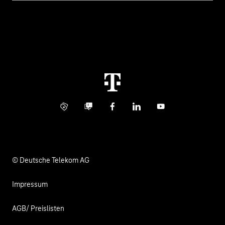
Healthcare
Über uns
Business Service Portal
Global Business Solution
Konzern
Störung
Immobilienwirtschaft
Karriere
Kündigung
Digital X
Investor Relations
Kontakt
Info Service
Business Community
Facebook
LinkedIn
YouTube
Medien
Verantwortung
© Deutsche Telekom AG
Impressum
AGB/ Preislisten