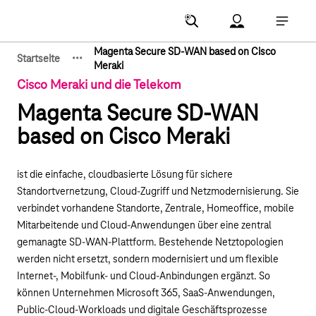
Hauptnavigation
Account Menu öf
Hauptna
Magenta Secure SD-WAN based on Cisco
·
·
·
Startseite
Zeige verborgene Breadcrumb-Elemente
Meraki
Cisco Meraki und die Telekom
Magenta Secure SD-WAN
based on Cisco Meraki
ist die einfache, cloudbasierte Lösung für sichere
Standortvernetzung, Cloud-Zugriff und Netzmodernisierung. Sie
verbindet vorhandene Standorte, Zentrale, Homeoffice, mobile
Mitarbeitende und Cloud-Anwendungen über eine zentral
gemanagte SD-WAN-Plattform. Bestehende Netztopologien
werden nicht ersetzt, sondern modernisiert und um flexible
Internet-, Mobilfunk- und Cloud-Anbindungen ergänzt. So
können Unternehmen Microsoft 365, SaaS-Anwendungen,
Public-Cloud-Workloads und digitale Geschäftsprozesse