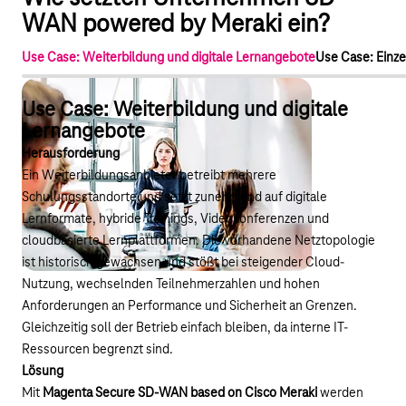
WAN powered by Meraki ein?
Use Case: Weiterbildung und digitale Lernangebote
Use Case: Einz
Use Case: Weiterbildung und digitale
Lernangebote
Herausforderung
Ein Weiterbildungsanbieter betreibt mehrere
Schulungsstandorte und setzt zunehmend auf digitale
Lernformate, hybride Trainings, Videokonferenzen und
cloudbasierte Lernplattformen. Die vorhandene Netztopologie
ist historisch gewachsen und stößt bei steigender Cloud-
Nutzung, wechselnden Teilnehmerzahlen und hohen
Anforderungen an Performance und Sicherheit an Grenzen.
Gleichzeitig soll der Betrieb einfach bleiben, da interne IT-
Ressourcen begrenzt sind.
Lösung
Mit
Magenta Secure SD-WAN based on Cisco Meraki
werden