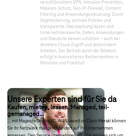
verschlüsseltem VPN, Intrusion Prevention,
Malware-Schutz, Geo-IP-Firewall, Content
Filtering und Anwendungssteuerung. Durch
Segmentierung, zentrale Policies und
transparente Überwachung lassen sich
Unternehmenswerte, Daten, Anwendungen
und Standorte besser schützen – auch bei
direktem Cloud-Zugriff und dezentralem
Arbeiten. Der Betrieb durch die Telekom
erfolgt in hochsicheren Rechenzentren in
München und Frankfurt
Unsere Experten sind für Sie da
Kaufen, mieten, leasen. Managed, teil-
gemanaged...
... mit Magenta Secure SD-WAN based on Cisco Meraki können
Sie ihr Netzwerk maßgeschneidert auf Ihr Unternehmen
anpassen. Den Service übernehmen wir - Sie müssen sich um