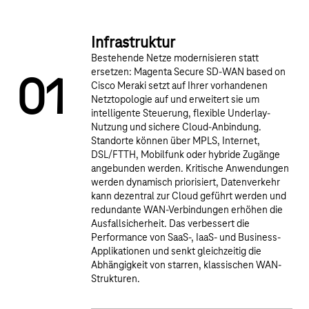
Infrastruktur
Bestehende Netze modernisieren statt
ersetzen: Magenta Secure SD-WAN based on
0
1
Cisco Meraki setzt auf Ihrer vorhandenen
Netztopologie auf und erweitert sie um
intelligente Steuerung, flexible Underlay-
Nutzung und sichere Cloud-Anbindung.
Standorte können über MPLS, Internet,
3
4
DSL/FTTH, Mobilfunk oder hybride Zugänge
angebunden werden. Kritische Anwendungen
werden dynamisch priorisiert, Datenverkehr
kann dezentral zur Cloud geführt werden und
redundante WAN-Verbindungen erhöhen die
2
Ausfallsicherheit. Das verbessert die
Performance von SaaS-, IaaS- und Business-
Applikationen und senkt gleichzeitig die
Abhängigkeit von starren, klassischen WAN-
Strukturen.