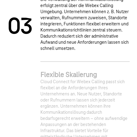
erfolgt zentral über die Webex Calling
Umgebung. Unternehmen können z. B. Nutzer
verwalten, Rufnummern zuweisen, Standorte
0
3
integrieren, Funktionen flexibel erweitern und
Kommunikationsrichtlinien zentral steuern.
Dadurch reduziert sich der administrative
Aufwand und neue Anforderungen lassen sich
schnell umsetzen.
5
Flexible Skalierung
4
Cloud Connect for Webex Calling passt sich
flexibel an die Anforderungen Ihres
Unternehmens an. Neue Nutzer, Standorte
oder Rufnummern lassen sich jederzeit
ergänzen. Unternehmen können ihre
Kommunikationslösung dadurch
bedarfsgerecht erweitern – ohne aufwendige
Anpassungen an der bestehenden
Infrastruktur. Das bietet Vorteile für