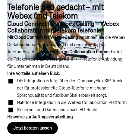
Telefonie neu gedacht– mit
Webex und Telekom
Cloud Connect for Webex Calling – Webex
Collaboration mit Telekom Telefonie
Mit Cloud Connect for Webex Calling
verbinden Sie die Webex
Collaborations-Plattform direkt mit dem öffentlichen
Telefonnetz. Als
Cisco Preferred Collaboration Partner
bietet
die Telekom eine zuverlässige All‑IP / IP-Telefonie Anbindung
für Unternehmen in Deutschland.
Ihre Vorteile auf einen Blick:
Die Integration erfolgt über den CompanyFlex SIP-Trunk,
der für professionelle Cloud-Telefonie mit hoher
Sprachqualität und flexibler Skalierbarkeit sorgt.
Nahtlose Integration in die Webex Collaboration Plattform
Sicherheit und Datenschutz nach EU-Recht
Hinweise zur Auftragsverarbeitung
Jetzt beraten lassen