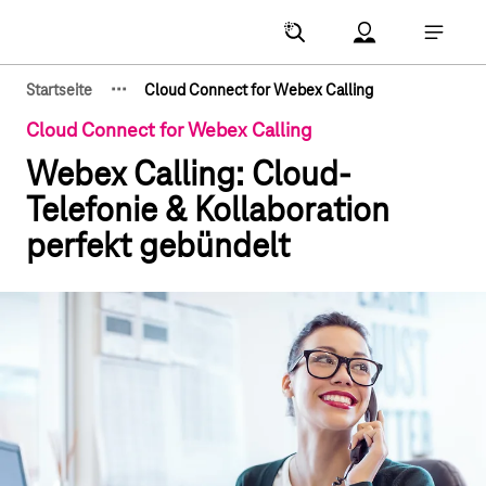
Hauptnavigation
Account Menu öf
Hauptna
·
·
·
Startseite
Cloud Connect for Webex Calling
Zeige verborgene Breadcrumb-Elemente
Cloud Connect for Webex Calling
Webex Calling: Cloud-
Telefonie & Kollaboration
perfekt gebündelt