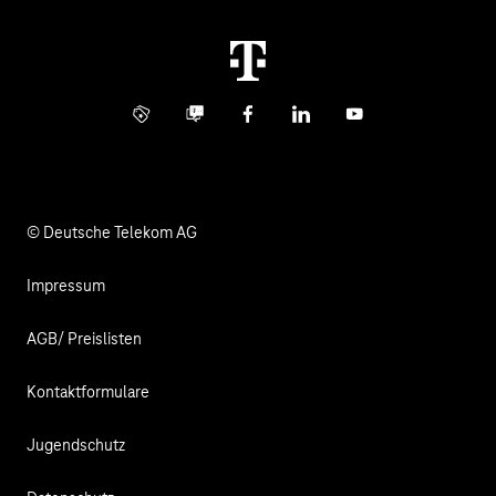
Immobilienwirtschaft
Karriere
Kündigung
Digital X
Investor Relations
Kontakt
Info Service
Business Community
Facebook
LinkedIn
YouTube
Medien
Verantwortung
© Deutsche Telekom AG
Impressum
AGB/ Preislisten
Kontaktformulare
Jugendschutz