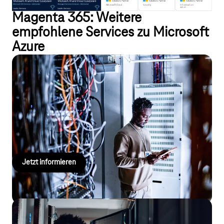
Magenta 365: Weitere
empfohlene Services zu Microsoft
Azure
Microsoft Azure – IT- und Plattform-
Dienste auf Knopfdruck
Ihre Cloud, unser Service: Mit Microsoft Azure und Telekom-
Know-how profitieren Sie von flexibler IT-Infrastruktur,
zuverlässigem Betrieb und individueller Beratung.
Jetzt informieren
Gemeinsam mit der Telekom in die Cloud