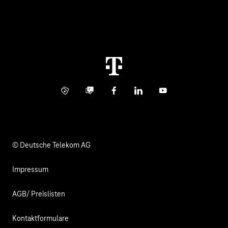
Über uns
Business Service Portal
Global Business Solution
Konzern
Störung
Immobilienwirtschaft
Karriere
Kündigung
Digital X
Investor Relations
Kontakt
Info Service
Business Community
Facebook
LinkedIn
YouTube
Medien
Verantwortung
© Deutsche Telekom AG
Impressum
AGB/ Preislisten
Kontaktformulare