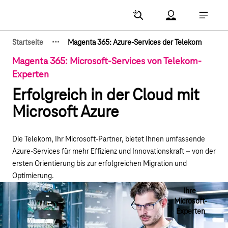
Hauptnavigation
Account Menu öf
Hauptna
·
·
·
Startseite
Magenta 365: Azure-Services der Telekom
Zeige verborgene Breadcrumb-Elemente
Magenta 365: Microsoft-Services von Telekom-
Experten
Erfolgreich in der Cloud mit
Microsoft Azure
Die Telekom, Ihr Microsoft-Partner, bietet Ihnen umfassende
Azure-Services für mehr Effizienz und Innovationskraft – von der
ersten Orientierung bis zur erfolgreichen Migration und
Optimierung.
Ihre
Microsoft-
Experten