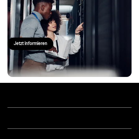
Cloud-Management leicht gemacht: Mit den Managed Services
der Telekom bleibt Ihre Azure-Umgebung leistungsfähig, sicher
und jederzeit anpassbar.
Jetzt informieren
Hilfe & Service
Geschäftskunden Logins
Themen
Rechnung
Healthcare