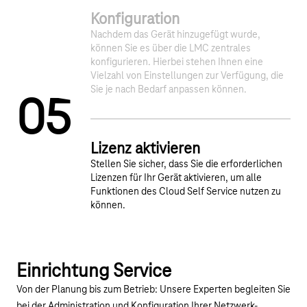
Konfiguration
Nachdem das Gerät hinzugefügt wurde,
können Sie es über die LMC zentrales
konfigurieren. Hierbei stehen Ihnen eine
Vielzahl von Einstellungen zur Verfügung, die
Sie je nach Bedarf anpassen können.
0
5
Lizenz aktivieren
Stellen Sie sicher, dass Sie die erforderlichen
Lizenzen für Ihr Gerät aktivieren, um alle
Funktionen des Cloud Self Service nutzen zu
können.
Einrichtung Service
Von der Planung bis zum Betrieb: Unsere Experten begleiten Sie
bei der Administration und Konfiguration Ihrer Netzwerk-