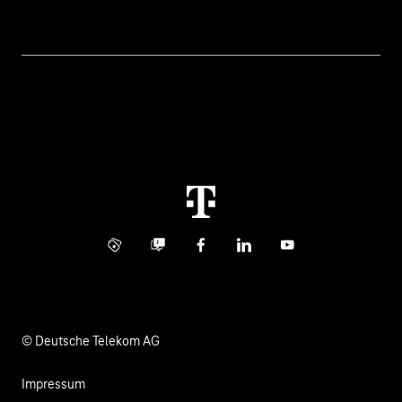
Geschäftskunden Logins
Themen
Rechnung
Healthcare
Über uns
Business Service Portal
Global Business Solution
Konzern
Störung
Immobilienwirtschaft
Karriere
Kündigung
Digital X
Investor Relations
Kontakt
Info Service
Business Community
Facebook
LinkedIn
YouTube
Medien
Verantwortung
© Deutsche Telekom AG
Impressum