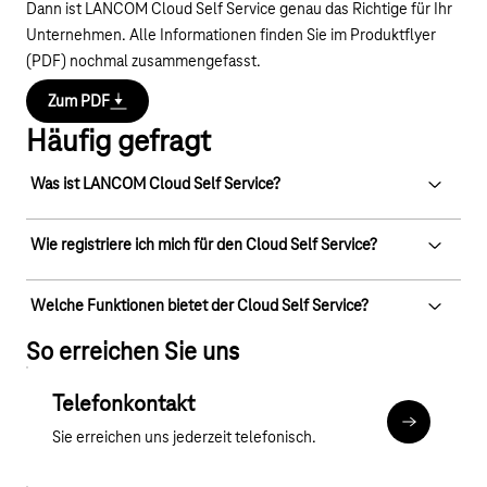
Dann ist LANCOM Cloud Self Service genau das Richtige für Ihr
Unternehmen. Alle Informationen finden Sie im Produktflyer
(PDF) nochmal zusammengefasst.
Zum PDF
Häufig gefragt
Was ist LANCOM Cloud Self Service?
Der LANCOM Cloud Self Service ermöglicht eine zentrale
Wie registriere ich mich für den Cloud Self Service?
Verwaltung von LANCOM-Hardware über das Internet. Er
bietet tools zur automatisierten Netzwerkverwaltung und
Um sich für den Cloud Self Service zu registrieren, benötigen
Welche Funktionen bietet der Cloud Self Service?
Orchestrierung.
Sie in der Regel einen LANCOM-Partner, der Ihnen eine Lizenz
So erreichen Sie uns
und Unterstützung bietet. Es gibt keinen direkten Self-Service-
Die Plattform ermöglicht unter anderem SD-WAN-
Onboarding-Prozess.
Funktionalitäten, zentrale Geräteeinrichtung, automatisierte
Telefonkontakt
Konfiguration und eine vollständige Kontrolle über alle
Mehr zum T
Sie erreichen uns jederzeit telefonisch.
LANCOM Geräte.