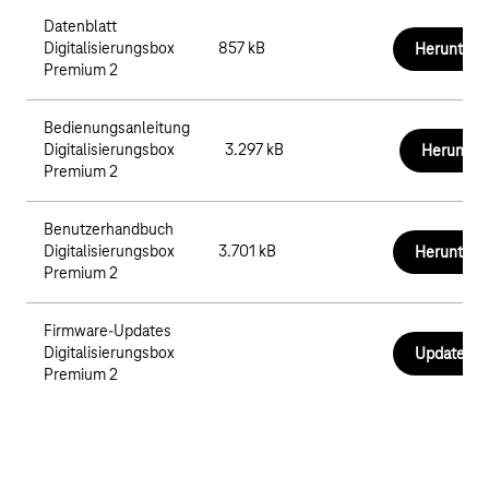
Ethernet Kabel CAT5e
Datenblatt
DSL-Kabel (TAE-RJ45)
Digitalisierungsbox
857 kB
Herunterl
Sicherheitshinweise
Premium 2
Bedienungsanleitung
Digitalisierungsbox
3.297 kB
Herunter
Premium 2
Benutzerhandbuch
Digitalisierungsbox
3.701 kB
Herunterl
Premium 2
Firmware-Updates
Digitalisierungsbox
Updates et
Premium 2