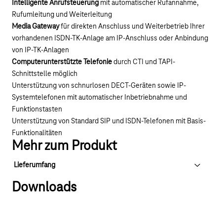
Intelligente Anrufsteuerung
mit automatischer Rufannahme,
Rufumleitung und Weiterleitung
Media Gateway
für direkten Anschluss und Weiterbetrieb Ihrer
vorhandenen ISDN-TK-Anlage am IP-Anschluss oder Anbindung
von IP-TK-Anlagen
Computerunterstützte Telefonie
durch CTI und TAPI-
Schnittstelle möglich
Unterstützung von schnurlosen DECT-Geräten sowie IP-
Systemtelefonen mit automatischer Inbetriebnahme und
Funktionstasten
Unterstützung von Standard SIP und ISDN-Telefonen mit Basis-
Funktionalitäten
Mehr zum Produkt
Lieferumfang
Downloads
Digitalisierungsbox Premium 2
Steckernetzgerät
Wandhalterung und Standfuß