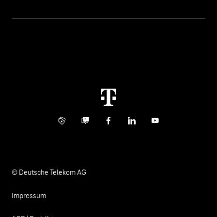
Themen
Rechnung
Healthcare
Über uns
Business Service Portal
Global Business Solution
Konzern
Störung
Immobilienwirtschaft
Karriere
Kündigung
Digital X
Investor Relations
Kontakt
Info Service
Business Community
Facebook
LinkedIn
YouTube
Medien
Verantwortung
© Deutsche Telekom AG
Impressum