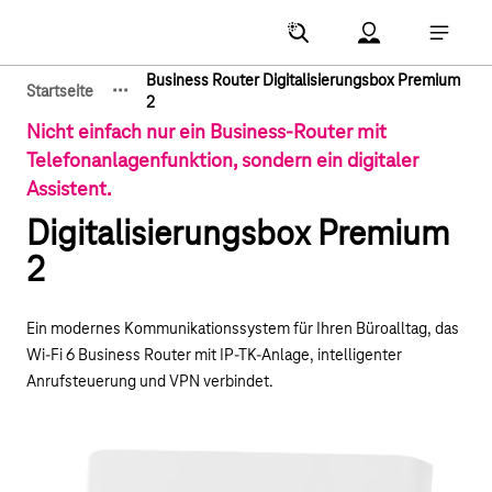
Hauptnavigation
Account Menu öf
Hauptna
Business Router Digitalisierungsbox Premium
·
·
·
Startseite
Zeige verborgene Breadcrumb-Elemente
2
Nicht einfach nur ein Business-Router mit
Telefonanlagenfunktion, sondern ein digitaler
Assistent.
Digitalisierungsbox Premium
2
Ein modernes Kommunikationssystem für Ihren Büroalltag, das
Wi-Fi 6 Business Router mit IP-TK-Anlage, intelligenter
Anrufsteuerung und VPN verbindet.