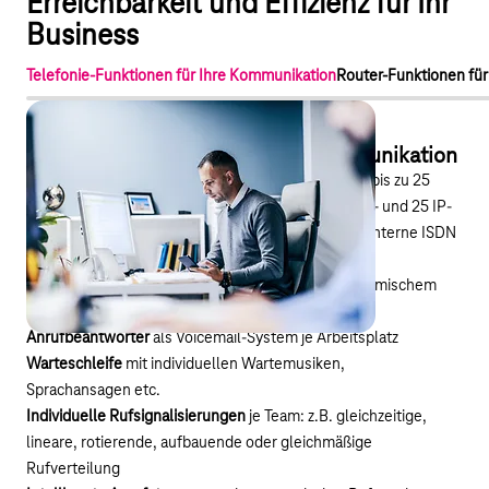
Erreichbarkeit und Effizienz für Ihr
Business
Telefonie-Funktionen für Ihre Kommunikation
Router-Funktionen für
Telefonie-Funktionen für Ihre Kommunikation
VoIP
(Voice over IP)-Telefonanlage für Ihr Büro mit bis zu 25
Teilnehmern/ Nebenstellen bzw. 2 analoge, 4 ISDN- und 25 IP-
Telefone (zwei a/b-Ports TAE und RJ11 sowie zwei interne ISDN
S0 RJ45 - Schnittstellen)
Virtuelle Assistenz
für effizientes Arbeiten bei dynamischem
Gesprächsaufkommen
Anrufbeantworter
als Voicemail-System je Arbeitsplatz
Warteschleife
mit individuellen Wartemusiken,
Sprachansagen etc.
Individuelle Rufsignalisierungen
je Team: z.B. gleichzeitige,
lineare, rotierende, aufbauende oder gleichmäßige
Rufverteilung