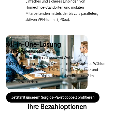
Einfaches und sicheres Einbinden von
Homeoffice-Standorten und mobilen
Mitarbeitenden mittels der bis zu 5 parallelen,
aktiven VPN-Tunnel (IPSec).
All-in-One-Lösung
Unsere Empfehlung für Sie:
Kombinieren Sie das Beste aus zwei Welten
mit Digitalisierungsbox plus DSL Tarif im NonStopNetz. Wählen
Sie einfach einen Business DSL Tarif mit Ausfallschutz und
buchen Sie Ihre neue Digitalisierungsbox Premium 2 im
Bestellprozess dazu.
Jetzt mit unserem Sorglos-Paket doppelt profitieren
Ihre Bezahloptionen