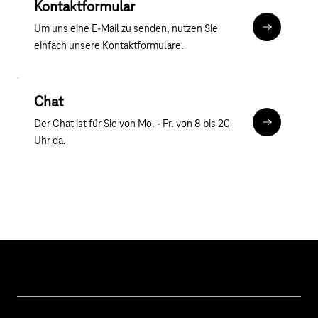
Kontaktformular
Um uns eine E-Mail zu senden, nutzen Sie
Kontaktfor
einfach unsere Kontaktformulare.
Chat
Der Chat ist für Sie von Mo. - Fr. von 8 bis 20
Chat
Uhr da.
Hilfe & Service
Geschäftskunden Logins