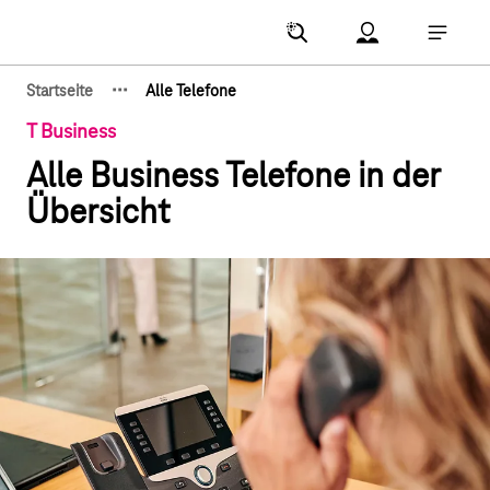
Hauptnavigation
Account Menu öf
Hauptna
·
·
·
Startseite
Alle Telefone
Zeige verborgene Breadcrumb-Elemente
T Business
Alle Business Telefone in der
Übersicht