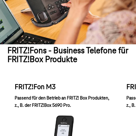
FRITZ!Fons - Business Telefone für
FRITZ!Box Produkte
FRITZ!Fon M3
FR
Passend für den Betrieb an FRITZ! Box Produkten,
Pass
z., B. der FRITZ!Box 5690 Pro.
z., B
Das DECT-GAP-kompatible Schnurlostelefon
Das 