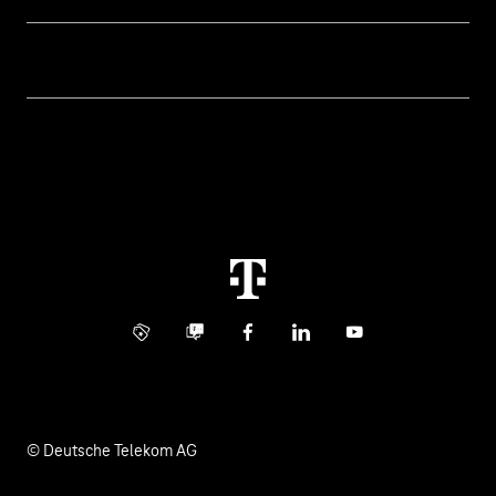
Geschäftskunden Logins
Themen
Rechnung
Healthcare
Über uns
Business Service Portal
Global Business Solution
Konzern
Störung
Immobilienwirtschaft
Karriere
Kündigung
Digital X
Investor Relations
Kontakt
Info Service
Business Community
Facebook
LinkedIn
YouTube
Medien
Verantwortung
© Deutsche Telekom AG