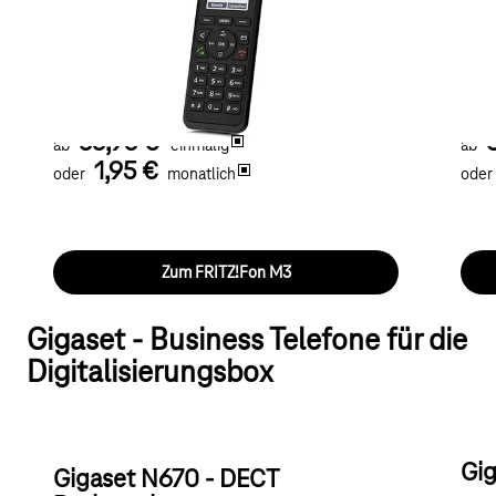
verfügt über alle gängigen Telefonie Merkmale
verf
seiner Klasse.
frei 
Optimiert für den Betrieb an FRITZ!Box Produkten
Opti
wie der FRITZ!Box 5690 Pro.
wie 
55,95 €
ab
einmalig
ab
1,95 €
oder
monatlich
oder
Zum FRITZ!Fon M3
Gigaset - Business Telefone für die
Digitalisierungsbox
Gi
Gigaset N670 - DECT