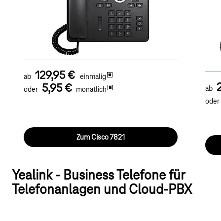
mit v
Ideales Basis IP-Telefon bei geringen bis mittleren
Anwe
Anforderungen an die Sprachkommunikation.
Eigne
Eignet sich ausschließlich für den Betrieb an der
Tele
Telekom CloudPBX.
sich
hohe
129,95 €
ab
einmalig
5,95 €
ab
oder
monatlich
oder
Zum Cisco 7821
Yealink - Business Telefone für
Telefonanlagen und Cloud-PBX