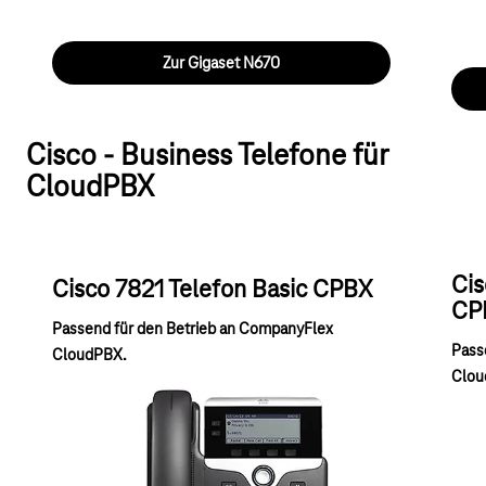
Zur Gigaset N670
Cisco - Business Telefone für
CloudPBX
Cis
Cisco 7821 Telefon Basic CPBX
CP
Passend für den Betrieb an CompanyFlex
Pass
CloudPBX.
Clou
Kostengünstiges Einstiegsmodell in die IP-
Profe
Telefonie mit übersichtlichem Monochromdisplay.