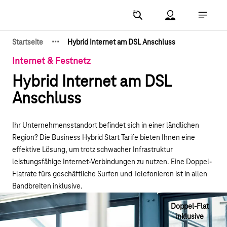
Hauptnavigation
Account Menu öf
Hauptna
·
·
·
Startseite
Hybrid Internet am DSL Anschluss
Zeige verborgene Breadcrumb-Elemente
Internet & Festnetz
Hybrid Internet am DSL
Anschluss
Ihr Unternehmensstandort befindet sich in einer ländlichen
Region? Die Business Hybrid Start Tarife bieten Ihnen eine
effektive Lösung, um trotz schwacher Infrastruktur
leistungsfähige Internet-Verbindungen zu nutzen. Eine Doppel-
Flatrate fürs geschäftliche Surfen und Telefonieren ist in allen
Bandbreiten inklusive.
Doppel-Flat
inklusive