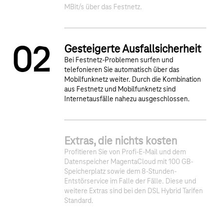
MBit/s über das Festnetz.
Gesteigerte Ausfallsicherheit
0
2
Bei Festnetz-Problemen surfen und
telefonieren Sie automatisch über das
Mobilfunknetz weiter. Durch die Kombination
aus Festnetz und Mobilfunknetz sind
Internetausfälle nahezu ausgeschlossen.
Extras, die nichts kosten
3
Profitieren Sie von Profi-E-Mail und dem
Datenspeicher MagentaCloud mit 100 GB-
Speicherplatz sowie dem 8-Stunden-
Entstörservice im Falle der Fälle. Diese und
weitere Extras sind bei den DSL Hybrid Tarifen
Standard.