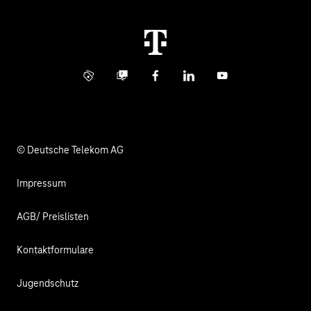
Immobilienwirtschaft
Karriere
Kündigung
Digital X
Investor Relations
Kontakt
Info Service
Business Community
Facebook
LinkedIn
YouTube
Medien
Verantwortung
© Deutsche Telekom AG
Impressum
AGB/ Preislisten
Kontaktformulare
Jugendschutz