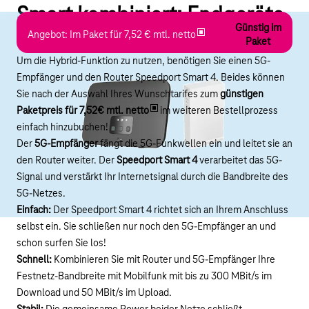
Smart kombiniert: Endgeräte
Günstig im
für Ihr Festnetz und 5G
Angebot: Im Paket für 7,52 € mtl. netto
Paket
Um die Hybrid-Funktion zu nutzen, benötigen Sie einen 5G-
Empfänger und den Router Speedport Smart 4. Beides können
Sie nach der Auswahl Ihres Wunschtarifes zum
günstigen
Paketpreis für 7,52€ mtl. netto
im weiteren Bestellprozess
einfach hinzubuchen!
Der
5G-Empfänger
fängt die 5G-Funkwellen ein und leitet sie an
den Router weiter. Der
Speedport Smart 4
verarbeitet das 5G-
Signal und verstärkt Ihr Internetsignal durch die Bandbreite des
5G-Netzes.
Einfach:
Der Speedport Smart 4 richtet sich an Ihrem Anschluss
selbst ein. Sie schließen nur noch den 5G-Empfänger an und
schon surfen Sie los!
Schnell:
Kombinieren Sie mit Router und 5G-Empfänger Ihre
Festnetz-Bandbreite mit Mobilfunk mit bis zu 300 MBit/s im
Download und 50 MBit/s im Upload.