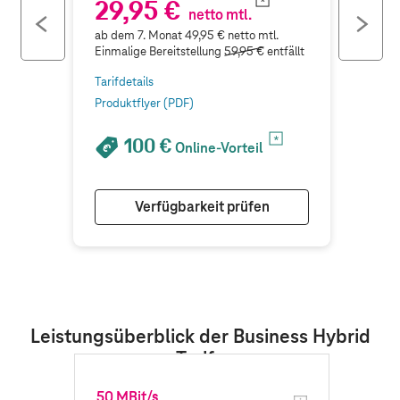
29,95 €
netto mtl.
previous
ne
ab dem 7. Monat 49,95 € netto mtl.
button
bu
Einmalige Bereitstellung
59,95 €
entfällt
Tarifdetails
Produktflyer (PDF)
100 €
Online-Vorteil
Verfügbarkeit prüfen
Leistungsüberblick der Business Hybrid
Tarife
50 MBit/s