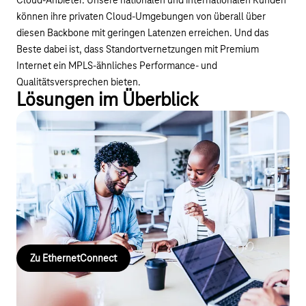
Cloud-Anbieter. Unsere nationalen und internationalen Kunden
können ihre privaten Cloud-Umgebungen von überall über
diesen Backbone mit geringen Latenzen erreichen. Und das
Beste dabei ist, dass Standortvernetzungen mit Premium
Internet ein MPLS-ähnliches Performance- und
Qualitätsversprechen bieten.
Lösungen im Überblick
Standortvernetzung mit
EthernetConnect
Nie war es so einfach, eine eigene Netz-
Infrastruktur einzurichten. Vernetzen Sie Ihre Standorte
flexibel Punkt-zu-Punkt oder virtuell.
Zu EthernetConnect