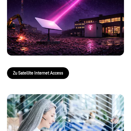
Satellite Internet Access auf Basis des Starlink-
Satellitennetzwerks bietet Geschäftskunden einen zusätzlichen
breitbandigen Zugangspunkt für das Internet. Dieser wird
typischerweise als Backup-Zugang oder in Gebieten ohne
ausreichende Festnetz- oder Mobilfunkanbindung genutzt.
Außerdem kann Satellite Internet Access auch für temporäre
Internetverbindungen, z.B. auf Baustellen, eingesetzt werden.
Zu Satellite Internet Access
Flexibles Arbeiten, nahtlose
Kommunikation mit CompanyFlex
Stationäre Telefonanlage vor Ort oder flexible Telefonanlage