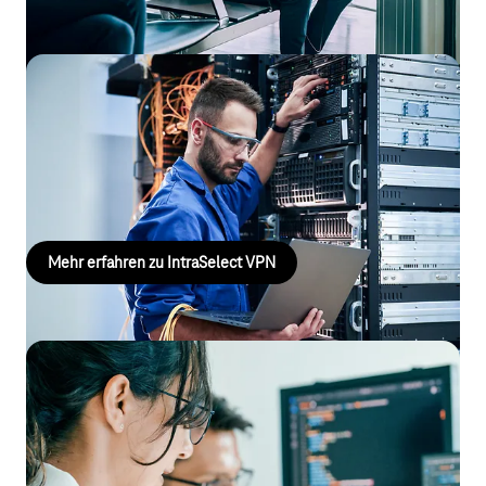
IntraSelect VPN
IntraSelect ist das IP-VPN-Angebot zur nationalen und
internationalen Standortvernetzung, realisiert auf einer vom
Internet getrennten MPLS-Plattform.
Mehr erfahren zu IntraSelect VPN
Secure Networking
Schnelle, sichere gemanagte Konnektivität mit
App‑Priorisierung für Ihre Digitalisierung