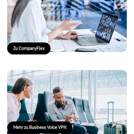
aus der Cloud: die inkludierte CloudPBX ist schnell
eingerichtet, skalierbar und lässt eine intelligente Steuerung
der Telefonie zu. Einzel- und Durchwahlrufnummern, Flatrates,
feste IP-Adresse und noch viele weitere Features runden das
Angebot ab.
Zu CompanyFlex
Business Voice VPN
Ein eigenes Unternehmens-Telefonnetz steigert die
Erreichbarkeit, senkt Kommunikationskosten und sorgt für
direkte, effiziente Verbindungen.
Mehr zu Business Voice VPN