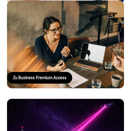
Business Premium Access: Ein Anschluss
für alle Dienste
Mit dem Business Premium Access Portfolio wird die Trennung
von Anschluss und Diensten Realität. Sie entscheiden frei,
welche Dienste Sie an Ihrem Business Premium Access
Anschluss benötigen: von Telefonie über Internet bis zu Cloud-
Lösungen.
Zu Business Premium Access
Satellite Internet Access: Stabile
Netzabdeckung durch Satelliten-
Breitband