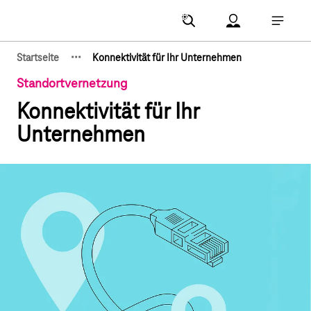
Hauptnavigation
Account Menu öf
Hauptna
·
·
·
Startseite
Konnektivität für Ihr Unternehmen
Zeige verborgene Breadcrumb-Elemente
Standortvernetzung
Konnektivität für Ihr
Unternehmen