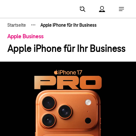
Hauptnavigation
Account Menu öf
Hauptna
·
·
·
Startseite
Apple iPhone für Ihr Business
Zeige verborgene Breadcrumb-Elemente
Apple Business
Apple iPhone für Ihr Business