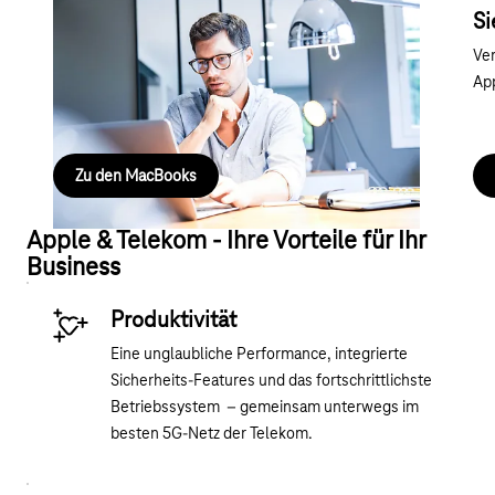
Zuhause arbeiten wie im Büro
Si
Entdecken Sie die Angebote von Apple und sichern
Ver
Sie sich ein top aktuelles MacBook für die Arbeit im
App
Homeoffice und unterwegs.
Zu den MacBooks
Apple & Telekom - Ihre Vorteile für Ihr
Business
Produktivität
Eine unglaubliche Performance, integrierte
Sicherheits-Features und das fortschrittlichste
Betriebssystem – gemeinsam unterwegs im
besten 5G-Netz der Telekom.