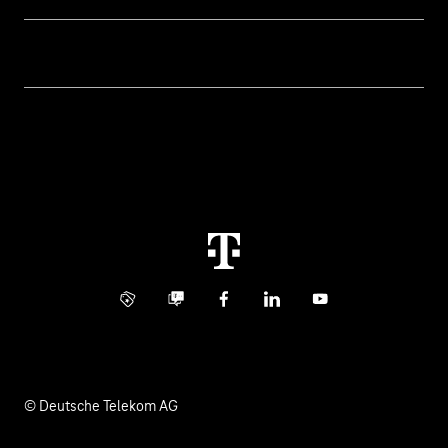
Geschäftskunden Logins
Themen
Rechnung
Healthcare
Über uns
Business Service Portal
Global Business Solution
Konzern
Störung
Immobilienwirtschaft
Karriere
Kündigung
Digital X
Investor Relations
Kontakt
Info Service
Business Community
Facebook
LinkedIn
YouTube
Medien
Verantwortung
© Deutsche Telekom AG