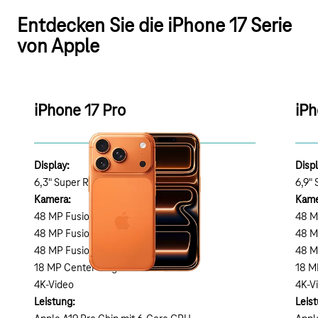
Entdecken Sie die iPhone 17 Serie
von Apple
iPhone 17 Pro
iPh
Display:
Disp
6,3" Super Retina XDR
6,9"
Kamera:
Kame
48 MP Fusion Hauptkamera
48 M
48 MP Fusion Ultraweitwinkel
48 M
48
MP Fusion Tele (8x opt. Zoom)
48
MP
18 MP Center Stage Frontkamera
18 M
4K-Video
4K-V
Leistung:
Leis