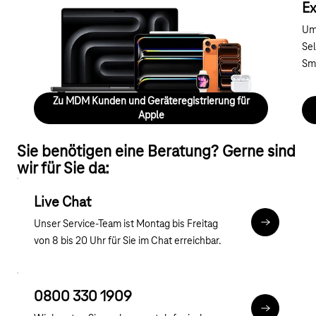
Geräteregistrierung für Apple
Ex
Durch die MDM Kunden-/Geräteregistrierung
Um
vereinfachen Sie den Rollout sämtlicher Apple
Sel
Geräte und registrieren diese automatisch.
Sma
Zu MDM Kunden und Geräteregistrierung für
Apple
Sie benötigen eine Beratung? Gerne sind
wir für Sie da:
Live Chat
Unser Service-Team ist Montag bis Freitag
Chat
von 8 bis 20 Uhr für Sie im Chat erreichbar.
0800 330 1909
tel:0800 3