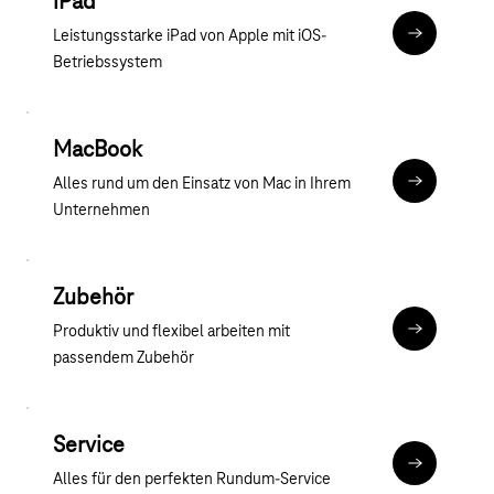
iPad
Leistungsstarke iPad von Apple mit iOS-
Zur iPad Üb
Betriebssystem
MacBook
Alles rund um den Einsatz von Mac in Ihrem
Macbook fü
Unternehmen
Zubehör
Produktiv und flexibel arbeiten mit
Zum Apple 
passendem Zubehör
Service
Zu den Appl
Alles für den perfekten Rundum-Service