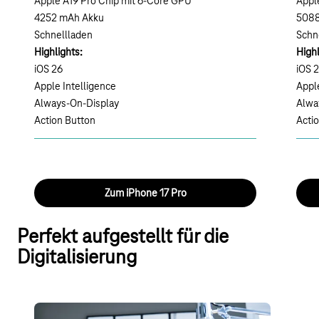
Apple A19 Pro Chip mit 6-Core GPU
Appl
4252
mAh Akku
508
Schnellladen
Schn
Highlights:
Highl
iOS 26
iOS 
Apple Intelligence
Apple
Always-On-Display
Alwa
Action Button
Acti
Zum iPhone 17 Pro
Perfekt aufgestellt für die
Digitalisierung