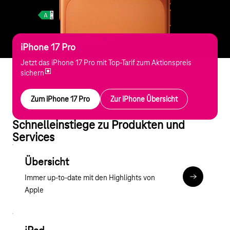
iPhone 17 Pro
Jetzt das iPhone 17 Pro mit Top-Tarif zum Aktionspreis
sichern
Zum iPhone 17 Pro
Zur iPhone Übersicht
Schnelleinstiege zu Produkten und
Services
Übersicht
Immer up-to-date mit den Highlights von
Zu Apple B
Apple