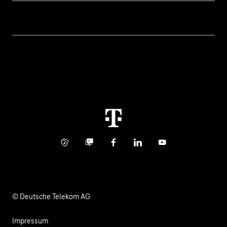
Geschäftskunden Logins
Themen
Rechnung
Healthcare
Über uns
Business Service Portal
Global Business Solution
Konzern
Störung
Immobilienwirtschaft
Karriere
Kündigung
Digital X
Investor Relations
Kontakt
Info Service
Business Community
Facebook
LinkedIn
YouTube
Medien
Verantwortung
© Deutsche Telekom AG
Impressum