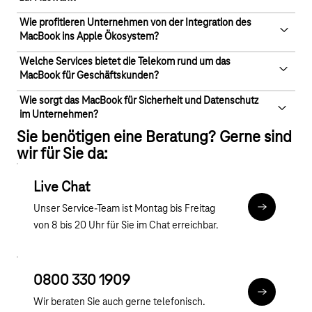
Apple Silicon Prozessoren, lange Akkulaufzeit und ein
brillantes Retina Display. Es ermöglicht effizientes Arbeiten –
Wie profitieren Unternehmen von der Integration des
Geschäftskunden können zwischen verschiedenen Modellen
MacBook ins Apple Ökosystem?
egal ob im Büro, unterwegs oder im Homeoffice.
wie MacBook Air und MacBook Pro wählen. Beide Varianten
bieten starke Performance, hohe Sicherheit und sind optimal
Welche Services bietet die Telekom rund um das
Das MacBook lässt sich nahtlos mit iPhone, iPad und anderen
MacBook für Geschäftskunden?
für professionelle Anwendungen und Multitasking geeignet.
Apple Geräten verbinden. So profitieren Unternehmen von
reibungslosen Workflows, einfacher Datenübertragung und
Wie sorgt das MacBook für Sicherheit und Datenschutz
Die Telekom unterstützt Unternehmen mit Beratung,
im Unternehmen?
einer sicheren, zentralen Verwaltung aller Geräte.
Gerätemanagement, Miete oder Kauf sowie umfassendem
Sie benötigen eine Beratung? Gerne sind
Support. Auch Apple Care Services und Lifecycle Management
Das MacBook bietet integrierte Sicherheitsfunktionen wie
wir für Sie da:
sind verfügbar – für sorgenfreies und effizientes Arbeiten.
Touch ID, Verschlüsselung und regelmäßige Updates. In
Kombination mit den Services der Telekom sind Ihre
Live Chat
Unternehmensdaten optimal geschützt – für sicheres und
Unser Service-Team ist Montag bis Freitag
zuverlässiges Arbeiten im Business
Chat
von 8 bis 20 Uhr für Sie im Chat erreichbar.
0800 330 1909
tel:0800 3
Wir beraten Sie auch gerne telefonisch.