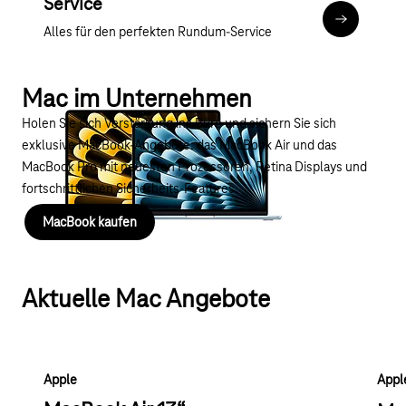
Service
Zu den Appl
Alles für den perfekten Rundum-Service
Mac im Unternehmen
Holen Sie sich Verstärkung ins Büro und sichern Sie sich
exklusive MacBook-Angebote: das MacBook Air und das
MacBook Pro mit neuesten Prozessoren, Retina Displays und
fortschrittlichen Sicherheits-Features.
MacBook kaufen
Aktuelle Mac Angebote
Apple
Appl