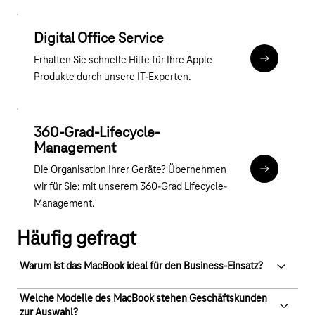
Digital Office Service
Erhalten Sie schnelle Hilfe für Ihre Apple
Zum Digital
Produkte durch unsere IT-Experten.
360-Grad-Lifecycle-
Management
Die Organisation Ihrer Geräte? Übernehmen
Zu Device a
wir für Sie: mit unserem 360-Grad Lifecycle-
Management.
Häufig gefragt
Warum ist das MacBook ideal für den Business-Einsatz?
Welche Modelle des MacBook stehen Geschäftskunden
Das MacBook überzeugt im Business durch leistungsstarke
zur Auswahl?