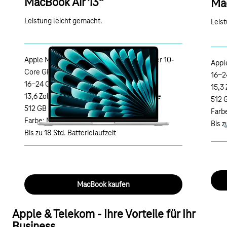
MacBook Air 13“
Mac
Leistung leicht gemacht.
Leis
Apple M5 Chip mit 10-Core CPU und 8 oder 10-
Appl
Core GPU
16-2
16-24 GB gemeinsamer Arbeitsspeicher
15,3 
13,6 Zoll Liquid Retina Display mit True Tone
512 
512 GB - 1 TB SSD
Farb
Farbe: Mitternacht
Bis z
Bis zu 18 Std. Batterielaufzeit
MacBook kaufen
Apple & Telekom - Ihre Vorteile für Ihr
Business