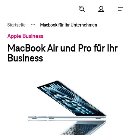
Hauptnavigation
Account Menu öf
Hauptna
·
·
·
Startseite
Macbook für Ihr Unternehmen
Zeige verborgene Breadcrumb-Elemente
Apple Business
MacBook Air und Pro für Ihr
Business