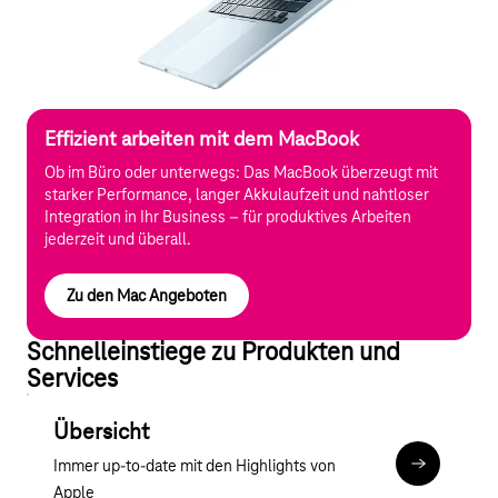
Effizient arbeiten mit dem MacBook
Ob im Büro oder unterwegs: Das MacBook überzeugt mit
starker Performance, langer Akkulaufzeit und nahtloser
Integration in Ihr Business – für produktives Arbeiten
jederzeit und überall.
Zu den Mac Angeboten
Schnelleinstiege zu Produkten und
Services
Übersicht
Immer up-to-date mit den Highlights von
Zu Apple B
Apple