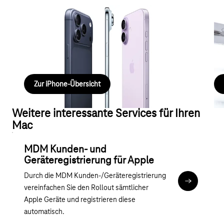
iPhone für Ihr Business
Si
Entdecken Sie die aktuelle iPhone 17 Serie, sowie
Ver
weitere Smartphones von Apple.
App
Zur iPhone-Übersicht
Weitere interessante Services für Ihren
Mac
MDM Kunden- und
Geräteregistrierung für Apple
Durch die MDM Kunden-/Geräteregistrierung
Zu MDM Kun
vereinfachen Sie den Rollout sämtlicher
Apple Geräte und registrieren diese
automatisch.