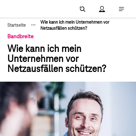
Hauptnavigation
Account Menu öf
Hauptna
Wie kann ich mein Unternehmen vor
·
·
·
Startseite
Zeige verborgene Breadcrumb-Elemente
Netzausfällen schützen?
Bandbreite
Wie kann ich mein
Unternehmen vor
Netzausfällen schützen?