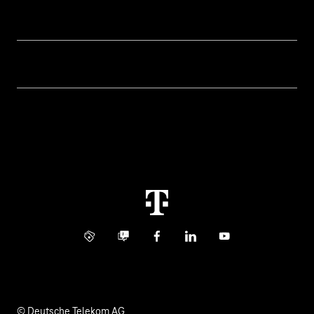
Hilfe & Service
Geschäftskunden Logins
Themen
Rechnung
Healthcare
Über uns
Business Service Portal
Global Business Solution
Konzern
Störung
Immobilienwirtschaft
Karriere
Kündigung
Digital X
Investor Relations
Kontakt
Info Service
Business Community
Facebook
LinkedIn
YouTube
Medien
Verantwortung
© Deutsche Telekom AG