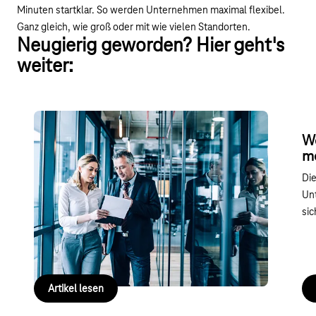
Minuten startklar. So werden Unternehmen maximal flexibel.
Ganz gleich, wie groß oder mit wie vielen Standorten.
Neugierig geworden? Hier geht's
weiter:
Welche Rolle spielt die IP-Adresse für
We
meinen Geschäftserfolg?
m
Die IP-Adresse ist so etwas wie die Firmenanschrift
Die
in der digitalen Welt. Das macht sie im
Unt
Geschäftsleben inzwischen unersetzbar.
sic
Artikel lesen