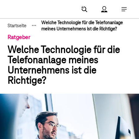
Hauptnavigation
Account Menu öf
Hauptna
Welche Technologie für die Telefonanlage
·
·
·
Startseite
Zeige verborgene Breadcrumb-Elemente
meines Unternehmens ist die Richtige?
Ratgeber
Welche Technologie für die
Telefonanlage meines
Unternehmens ist die
Richtige?