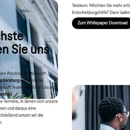
Telekom. Möchten Sie mehr erf
Entscheidungshilfe? Dann laden
Zum Whitepaper Download
chste
en Sie uns
ichen Wechsel zu Microsoft
gsberatung
ermitteln Sie
rosoft Teams Telefonie Lösung
tenfrei
.
e-Termine, in denen sich unsere
men und daraus eine
chließend setzen wir die
m.