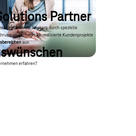
Solutions Partner
zeichnet sich die Telekom durch spezielle
rung und erfolgreich realisierte Kundenprojekte
gsbereichen
aus.
ngswünschen
ternehmen erfahren?