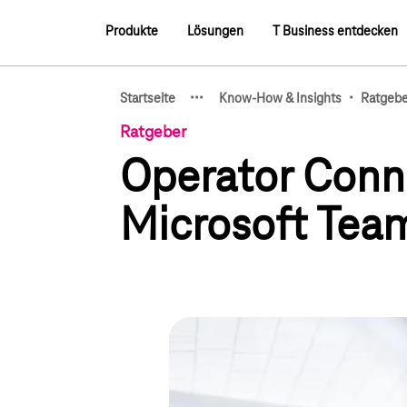
Hauptnavigation
Produkte
Lösungen
T Business entdecken
Hauptnavigation
·
·
·
·
Startseite
Know-How & Insights
Ratgebe
Zeige verborgene Breadcru
Ratgeber
Operator Conn
Microsoft Team