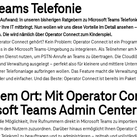
Teams Telefonie
 Aufwand: In unseren bisherigen Ratgebern zu Microsoft Teams Telefonie
Ihre IT mitbringt. Nun wollen wir uns diese Vorteile im Detail ansehen 
. Die wird nämlich über Operator Connect zum Kinderspiel.
erator Connect gehört? Kein Problem: Operator Connect ist ein Program
ss in die Microsoft Teams-Umgebung zu integrieren. Als Teilnehmer am 
n Dienst nutzen, um PSTN-Anrufe an Teams zu übertragen. Die Cloudlö
 und Verwaltung ausgelegt – perfekt also für kleinere und mittlere Untern
rer Telefonanlage aufbringen wollen. Das Feature macht die Verwaltung 
der und einfacher. Und das Beste: Operator Connect ist bereits im Paket
nem Ort: Mit Operator C
oft Teams Admin Center
ie Möglichkeit, Ihre Rufnummern direkt in Microsoft Teams zu importier
 den Nutzern zuzuordnen. Darüber hinaus ermöglicht Ihnen Operator C
er Telekom) zu beauftragen und zu administrieren – zeitnah und vollstä