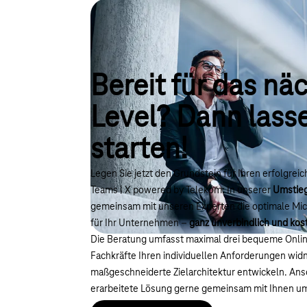
Bereit für das nä
Level? Dann lass
starten!
Legen Sie jetzt den Grundstein für Ihren erfolgre
Teams | X powered by Telekom: In unserer
Umstie
gemeinsam mit unseren Experten die optimale Mic
für Ihr Unternehmen –
ganz unverbindlich und kos
Die Beratung umfasst maximal drei bequeme Onlin
Fachkräfte Ihren individuellen Anforderungen wid
maßgeschneiderte Zielarchitektur entwickeln. Ans
erarbeitete Lösung gerne gemeinsam mit Ihnen u