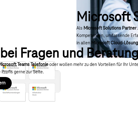
Microsoft 
Als
Microsoft Solutions Partner
Kompetenzen, umfassende Erfah
in allen
Microsoft Cloud-Lösun
t bei Fragen und Beratu
icrosoft Teams Telefonie
oder wollen mehr zu den Vorteilen für Ihr Un
Profis gerne zur Seite.
ern