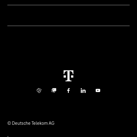
Geschäftskunden Logins
Themen
Rechnung
Healthcare
Über uns
Business Service Portal
Global Business Solution
Konzern
Störung
Immobilienwirtschaft
Karriere
Kündigung
Digital X
Investor Relations
Kontakt
Info Service
Business Community
Facebook
LinkedIn
YouTube
Medien
Verantwortung
© Deutsche Telekom AG