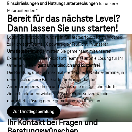
Einschränkungen und Nutzungsunterbrechungen
für unsere
Mitarbeitenden.“
Bereit für das nächste Level?
Dann lassen Sie uns starten!
Legen Sie jetzt den Grundstein für Ihren erfolgreichen Wechsel
zu Microsoft Teams | X powered by Telekom: In unserer
Umstiegsberatung
ermitteln Sie gemeinsam mit unseren
Experten die optimale Microsoft Teams Telefonie Lösung für Ihr
Unternehmen –
ganz unverbindlich und kostenfrei
.
Die Beratung umfasst maximal drei bequeme Online-Termine, in
denen sich unsere Fachkräfte Ihren individuellen
Anforderungen widmen und daraus eine maßgeschneiderte
Zielarchitektur entwickeln. Anschließend setzen wir die
erarbeitete Lösung gerne gemeinsam mit Ihnen um.
Zur Umstiegsberatung
Ihr Kontakt bei Fragen und
Beratungswünschen