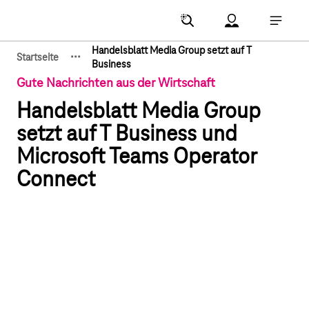
Hauptnavigation
Account Menu öf
Hauptna
Handelsblatt Media Group setzt auf T
·
·
·
Startseite
Zeige verborgene Breadcrumb-Elemente
Business
Gute Nachrichten aus der Wirtschaft
Handelsblatt Media Group
setzt auf T Business und
Microsoft Teams Operator
Connect