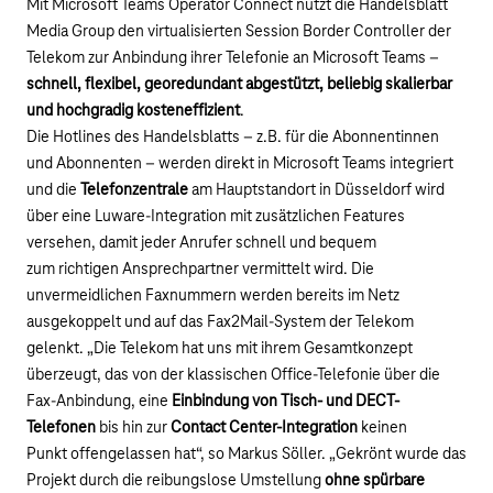
Mit Microsoft Teams Operator Connect nutzt die Handelsblatt
Media Group den virtualisierten Session Border Controller der
Telekom zur Anbindung ihrer Telefonie an Microsoft Teams –
schnell, flexibel, georedundant abgestützt, beliebig skalierbar
und hochgradig kosteneffizient
.
Die Hotlines des Handelsblatts – z.B. für die Abonnentinnen
und Abonnenten – werden direkt in Microsoft Teams integriert
und die
Telefonzentrale
am Hauptstandort in Düsseldorf wird
über eine Luware-Integration mit zusätzlichen Features
versehen, damit jeder Anrufer schnell und bequem
zum richtigen Ansprechpartner vermittelt wird. Die
unvermeidlichen Faxnummern werden bereits im Netz
ausgekoppelt und auf das Fax2Mail-System der Telekom
gelenkt. „Die Telekom hat uns mit ihrem Gesamtkonzept
überzeugt, das von der klassischen Office-Telefonie über die
Fax-Anbindung, eine
Einbindung von Tisch- und DECT-
Telefonen
bis hin zur
Contact Center-Integration
keinen
Punkt offengelassen hat“, so Markus Söller. „Gekrönt wurde das
Projekt durch die reibungslose Umstellung
ohne spürbare