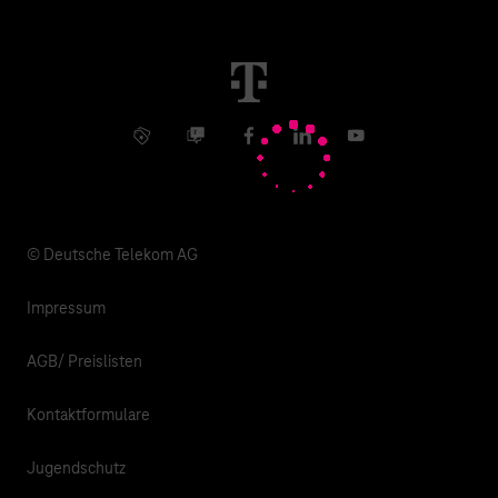
Störung
Immobilienwirtschaft
Karriere
Kündigung
Digital X
Investor Relations
Kontakt
Info Service
Business Community
Facebook
LinkedIn
YouTube
Medien
Verantwortung
© Deutsche Telekom AG
Impressum
AGB/ Preislisten
Kontaktformulare
Jugendschutz