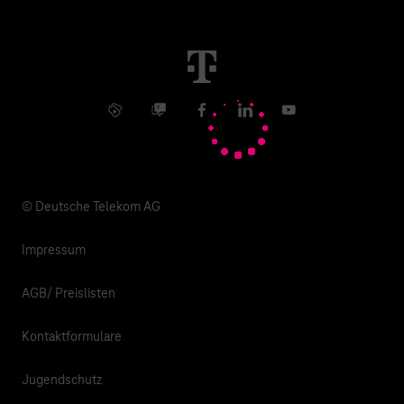
Störung
Immobilienwirtschaft
Karriere
Kündigung
Digital X
Investor Relations
Kontakt
Info Service
Business Community
Facebook
LinkedIn
YouTube
Medien
Verantwortung
© Deutsche Telekom AG
Impressum
AGB/ Preislisten
Kontaktformulare
Jugendschutz