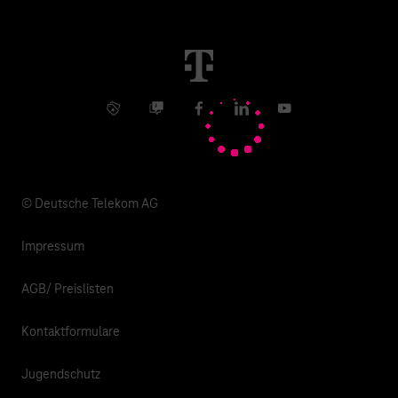
Störung
Immobilienwirtschaft
Karriere
Kündigung
Digital X
Investor Relations
Kontakt
Info Service
Business Community
Facebook
LinkedIn
YouTube
Medien
Verantwortung
© Deutsche Telekom AG
Impressum
AGB/ Preislisten
Kontaktformulare
Jugendschutz