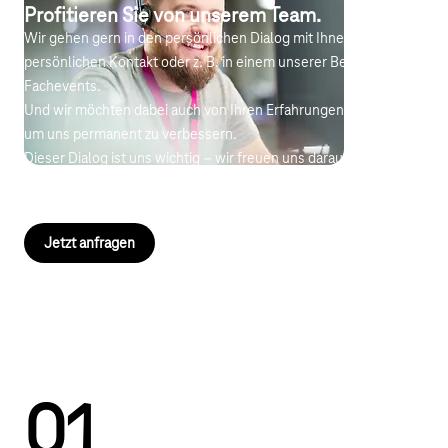
Profitieren Sie von unserem Team.
Wir gehen gern in den persönlichen Dialog mit Ihnen. Ob im
persönlichen Kontakt oder z. B. in einem unserer Berater-
Fachevents.
Und wir möchten dabei auch von Ihren Erfahrungen profitieren,
um uns permanent zu verbessern.
Dieser Dialog ist uns wichtig – wir freuen uns darauf!
Sprechen Sie uns an – wir freuen uns auf Ihre
Kontaktaufnahme!
Jetzt anfragen
Wir sind für Sie da
0
1
Erste Anlaufstelle
Kontaktieren Sie uns direkt bei Fragen zu