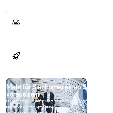
wertvolle Einblicke aus Projekterfahrungen.
Direkter Austausch
Persönlicher Kontakt zu Telekom-Fachleuten
für individuelle Beratung.
Neue Impulse
Inspirationen für zukunftssichere
Infrastrukturentscheidungen bei Kunden.
Mehr für Sie: Immer einen Schritt
voraus sein
Erhalten Sie exklusive insights zu unseren TK- und IT-Services
und deren Weiterentwicklung