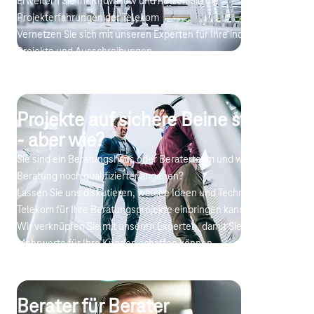
Erweitern Sie Ihr KnowHow und nutzen Sie die
Projekterfahrungen der Telekom
Vernetzen Sie sich mit unseren Experten für Ihre individuellen
Projekte und Ausschreibungen
Wir stellen Ihnen gern neue Ideen und Inspirationen für die
Infrastrukturentscheidungen Ihrer Kunden
Projekte auf sichere Beine stellen
- aber wie?
Sie sind ein Beratungshaus oder Beraterteam und wollen Ihre
Beratung noch qualifizierter angehen?
Lassen Sie uns diskutieren, welche Ideen und Technologien die
Telekom für Ihre Beratungsprojekte einbringen kann.
Wir verknüpfen Sie mit unseren Experten, damit Sie zusätzliche
Mehrwerte für Ihre Kunden schaffen können.
Berater für Berater