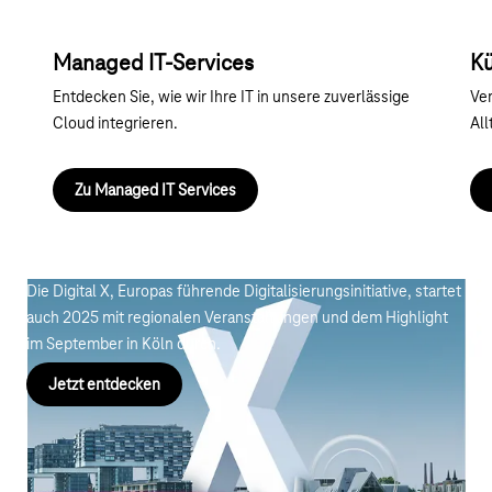
Managed IT-Services
Kü
Entdecken Sie, wie wir Ihre IT in unsere zuverlässige
Ver
Cloud integrieren.
All
Zu Managed IT Services
Digital X
Die Digital X, Europas führende Digitalisierungsinitiative, startet
auch 2025 mit regionalen Veranstaltungen und dem Highlight
im September in Köln durch.
Jetzt entdecken