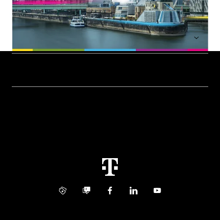
Hilfe & Service
Geschäftskunden Logins
Themen
Rechnung
Healthcare
Über uns
Business Service Portal
Global Business Solution
Konzern
Störung
Immobilienwirtschaft
Karriere
Kündigung
Digital X
Investor Relations
Kontakt
Info Service
Business Community
Facebook
LinkedIn
YouTube
Medien