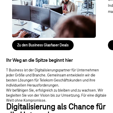
inklusive Business Router, Ausfallschutz mit 5G,
Ind
automatischem Schutz vor Cyberkriminalität,
ma
Installation und mehr.
Starten Sie jetzt mit Business
Glasfaser in Ihre digitale Zukunft!
Zu den Business Glasfaser Deals
Ihr Weg an die Spitze beginnt hier
T Business ist der Digitalisierungspartner für Unternehmen
jeder Größe und Branche. Gemeinsam entwickeln wir die
besten Lösungen für Telekom Geschäftskunden und ihre
individuellen Herausforderungen.
Wir befähigen Sie, erfolgreich zu bleiben und zu wachsen. Wir
begleiten Sie von der Vision bis zur Umsetzung. Für eine digitale
Welt ohne Kompromisse.
Digitalisierung als Chance für