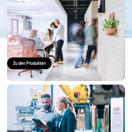
Produkte
Sichern Sie Ihre Daten und Kommunikation mit unseren
Komplettlösungen. Unsere Internet & Festnetz Angebote sowie
Business-Handytarife mit mehr Datenvolumen im besten 5G
Netz der Telekom sorgen für optimale Erreichbarkeit
–
egal wo
Sie sind.
Zu den Produkten
Lösungen
Sie wollen Ihr Business zukunftssicher gestalten und am Puls
der Zeit bleiben? Flexibilität und Sicherheit haben für Sie einen
hohen Stellenwert? Und Sie wollen mit Hilfe von modernen,
digitalen Lösungen für die Zukunft gerüstet sein? Wir bieten