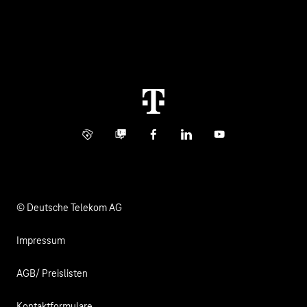
Healthcare
Über uns
Business Service Portal
Global Business Solution
Konzern
Störung
Immobilienwirtschaft
Karriere
Kündigung
Digital X
Investor Relations
Kontakt
Info Service
Business Community
Facebook
LinkedIn
YouTube
Medien
Verantwortung
© Deutsche Telekom AG
Impressum
AGB/ Preislisten