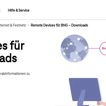
n
Hilfe & Service
·
nternet & Festnetz
Remote Devices für BNG – Downloads
mb-Elemente
s für
ads
orabinformationen zu