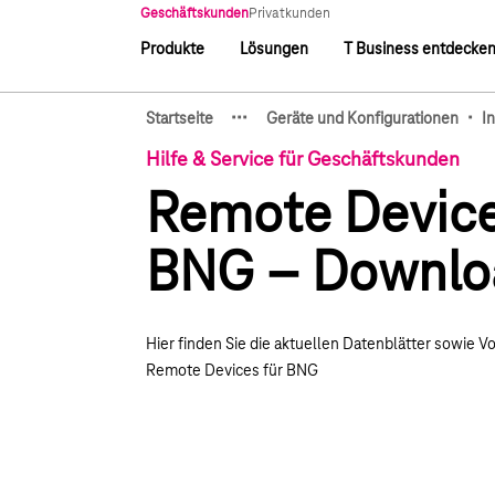
Hauptnavigation
Geschäftskunden
Privatkunden
Produkte
Lösungen
T Business entdecke
Hauptnavigation
·
·
·
·
Startseite
Geräte und Konfigurationen
I
Zeige verborgene Breadcru
Hilfe & Service für Geschäftskunden
Remote Device
BNG – Downlo
Hier finden Sie die aktuellen Datenblätter sowie V
Remote Devices für BNG