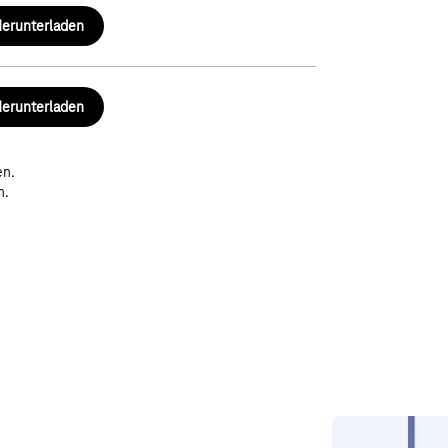
erunterladen
erunterladen
en.
n.