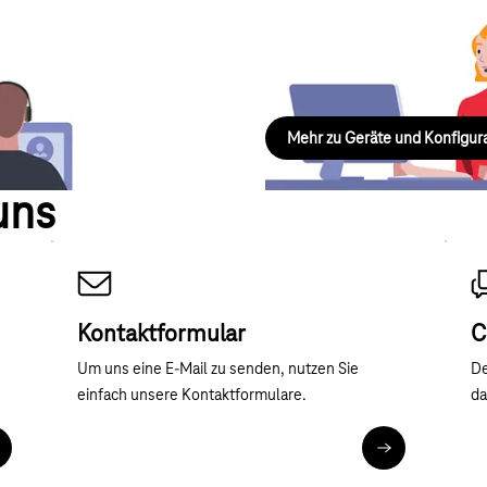
Geräte und Konfigurat
chen, aktivieren und übertragen
Wissenswertes rund um Geräte u
ich.
Sonderdienste – kompakt und lei
Mehr zu Geräte und Konfigur
uns
Kontaktformular
C
Um uns eine E-Mail zu senden, nutzen Sie
De
einfach unsere Kontaktformulare.
da
ehr zum Telefonkontakt
Kontaktformul